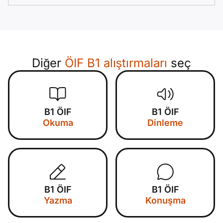
Diğer
ÖIF B1 alıştırmaları
seç
B1 ÖIF
B1 ÖIF
Okuma
Dinleme
B1 ÖIF
B1 ÖIF
Yazma
Konuşma