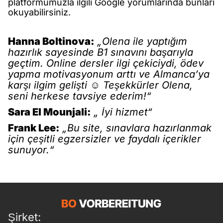
platformumuzla ilgili Google yorumlarında bunları
okuyabilirsiniz.
Hanna Boltinova:
„Olena ile yaptığım
hazırlık sayesinde B1 sınavını başarıyla
geçtim. Online dersler ilgi çekiciydi, ödev
yapma motivasyonum arttı ve Almanca’ya
karşı ilgim gelişti ☺️ Teşekkürler Olena,
seni herkese tavsiye ederim!“
Sara El Mounjali:
„ İyi hizmet“
Frank Lee:
„Bu site, sınavlara hazırlanmak
için çeşitli egzersizler ve faydalı içerikler
sunuyor.“
Şirket: