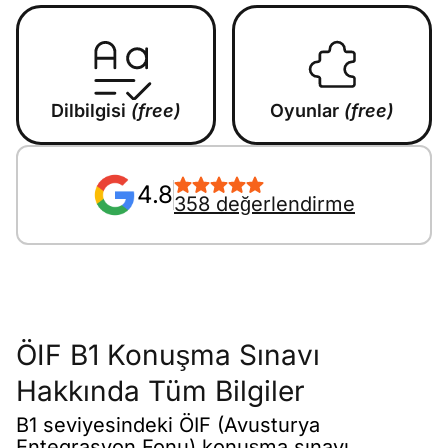
Dilbilgisi
(free)
Oyunlar
(free)
4.8
358 değerlendirme
ÖIF B1 Konuşma Sınavı
Hakkında Tüm Bilgiler
B1 seviyesindeki ÖIF (Avusturya
Entegrasyon Fonu) konuşma sınavı,