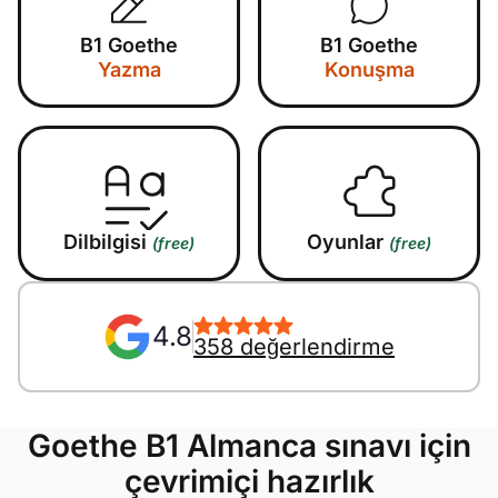
B2 Beruf
Webinarlar
ÖSD
B1 Goethe
B1 Goethe
Polnisch
A2 ÖIF
B1 telc
B2 telc
Ekstra
Yazma
Konuşma
Pflege (telc)
B1 Goethe
B2 Goethe
Online Kurslar
B1 ÖIF
B2 Pflege (telc)
Vatandaşlık Testi
Dilbilgisi
Oyunlar
(free)
(free)
B1 ÖSD
Oyunlar
4.8
B1 Pflege (telc)
Okullar ve Kurslar
358 değerlendirme
Bir özgeçmiş oluştur
Goethe B1 Almanca sınavı için
çevrimiçi hazırlık
Motivasyon mektupları