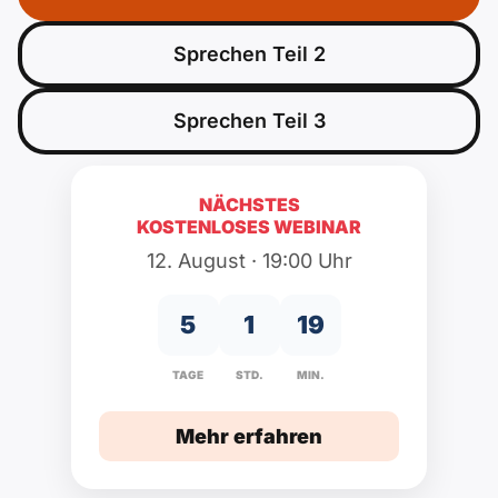
Polnisch
A2 ÖIF
ÖSD
B1 telc
Mehr Tools
B2 telc
Sprechen Teil 2
B1 Goethe
Online-Kurse
B2 Goethe
Sprechen Teil 3
B1 ÖIF
Einbürgerungstest
B2 Pflege (telc)
NÄCHSTES
KOSTENLOSES WEBINAR
B1 ÖSD
Spiele
12. August · 19:00 Uhr
B1 Pflege (telc)
Schulen & Kurse
5
1
19
Lebenslauf erstellen
TAGE
STD.
MIN.
Motivationsbriefe
Mehr erfahren