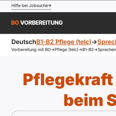
Hilfe bei Jobsuche
Deutsch
B1-B2 Pflege (telc)
->
Sprec
Vorbereitung mit BO
->
Pflege (telc)
->
B1-B2
->
Sprechen
Pflegekraft
beim S