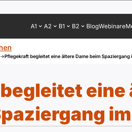
A1
A2
B1
B2
Blog
Webinare
Me
hen
->
Pflegekraft begleitet eine ältere Dame beim Spaziergang 
 begleitet eine
paziergang im