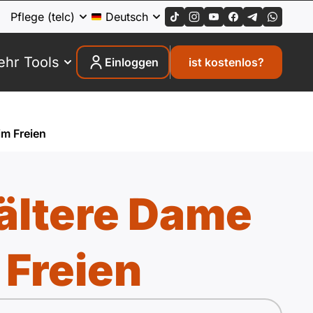
Pflege (telc)
Deutsch
hr Tools
Einloggen
ist kostenlos?
im Freien
 ältere Dame
 Freien