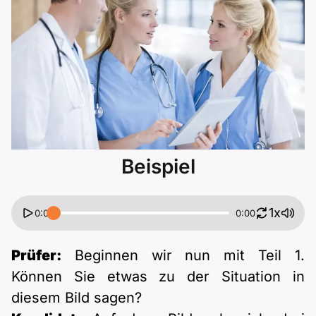
Polnisch
A2 ÖIF
ÖSD
B1 telc
Mehr Tools
B2 telc
B1 Goethe
Online-Kurse
B2 Goethe
B1 ÖIF
Einbürgerungstest
B2 Pflege (telc)
B1 ÖSD
Spiele
Beispiel
B1 Pflege (telc)
Schulen & Kurse
1x
0:00
0:00
Lebenslauf erstellen
Prüfer:
Beginnen wir nun mit Teil 1.
Motivationsbriefe
Können Sie etwas zu der Situation in
diesem Bild sagen?