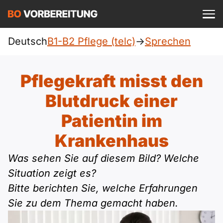
Einloggen
ist kostenlos?
Deutsch
B1-B2 Pflege (telc)
->
Sprechen
Pflege (telc)
A1
Allgemein
Pflegekraft misst den
Deutsch
A1 Allgemein
Blutdruck einer
A2
DTZ
Englisch
Patientin im
A1 DTZ
A2 Allgemein
Beruf
B1
Krankenhaus
Türkisch
A1 telc
A2 DTZ
telc
Was sehen Sie auf diesem Bild? Welche
B1 Allgemein
B2
Ukrainisch
Situation zeigt es?
A1 Goethe
A2 telc
Goethe
B1 DTZ
Bitte berichten Sie, welche Erfahrungen
Blog
B2 Allgemein
Russisch
Sie zu dem Thema gemacht haben.
A1 ÖIF
A2 Goethe
ÖIF
B1 Beruf
Webinare
B2 Beruf