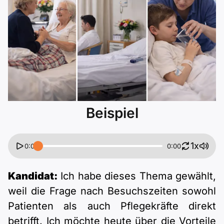
Polnisch
A2 ÖIF
ÖSD
B1 telc
Mehr Tools
B2 telc
B1 Goethe
Online-Kurse
B2 Goethe
B1 ÖIF
Einbürgerungstest
B2 Pflege (telc)
B1 ÖSD
Spiele
Beispiel
B1 Pflege (telc)
Schulen & Kurse
1x
0:00
0:00
Lebenslauf erstellen
Kandidat:
Ich habe dieses Thema gewählt,
weil die Frage nach Besuchszeiten sowohl
Motivationsbriefe
Patienten als auch Pflegekräfte direkt
betrifft. Ich möchte heute über die Vorteile