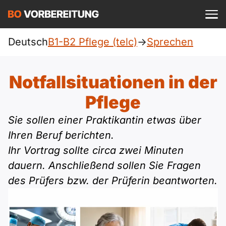
Einloggen
ist kostenlos?
Deutsch
B1-B2 Pflege (telc)
->
Sprechen
Pflege (telc)
A1
Allgemein
Notfallsituationen in der
Deutsch
A1 Allgemein
Pflege
A2
DTZ
Englisch
Sie sollen einer Praktikantin etwas über
A1 DTZ
A2 Allgemein
Beruf
B1
Ihren Beruf berichten.
Türkisch
Ihr Vortrag sollte circa zwei Minuten
A1 telc
A2 DTZ
telc
B1 Allgemein
B2
dauern. Anschließend sollen Sie Fragen
Ukrainisch
des Prüfers bzw. der Prüferin beantworten.
A1 Goethe
A2 telc
Goethe
B1 DTZ
Blog
B2 Allgemein
Russisch
A1 ÖIF
A2 Goethe
ÖIF
B1 Beruf
Webinare
B2 Beruf