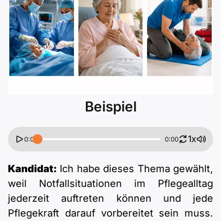
Polnisch
A2 ÖIF
ÖSD
B1 telc
Mehr Tools
B2 telc
B1 Goethe
Online-Kurse
B2 Goethe
B1 ÖIF
Einbürgerungstest
B2 Pflege (telc)
Beispiel
B1 ÖSD
Spiele
B1 Pflege (telc)
Schulen & Kurse
1x
0:00
0:00
Lebenslauf erstellen
Kandidat:
Ich habe dieses Thema gewählt,
weil Notfallsituationen im Pflegealltag
Motivationsbriefe
jederzeit auftreten können und jede
Pflegekraft darauf vorbereitet sein muss.