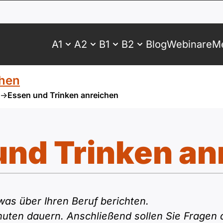
A1
A2
B1
B2
Blog
Webinare
Me
hen
->
Essen und Trinken anreichen
und Trinken an
twas über Ihren Beruf berichten.
inuten dauern. Anschließend sollen Sie Fragen 