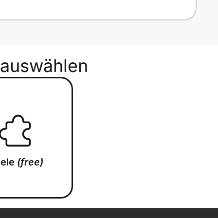
auswählen
iele
(free)