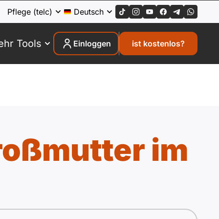
Pflege (telc)
Deutsch
hr Tools
Einloggen
ist kostenlos?
roßmutter im