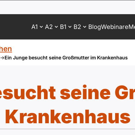
A1
A2
B1
B2
Blog
Webinare
Me
hen
->
Ein Junge besucht seine Großmutter im Krankenhaus
esucht seine G
Krankenhaus