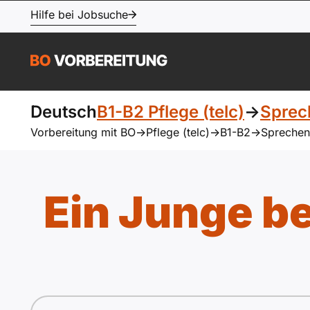
Hilfe bei Jobsuche
Deutsch
B1-B2 Pflege (telc)
->
Sprec
Vorbereitung mit BO
->
Pflege (telc)
->
B1-B2
->
Sprechen
Ein Junge b