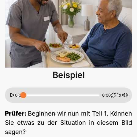
Polnisch
A2 ÖIF
ÖSD
B1 telc
Mehr Tools
B2 telc
B1 Goethe
Online-Kurse
B2 Goethe
B1 ÖIF
Einbürgerungstest
B2 Pflege (telc)
B1 ÖSD
Spiele
Beispiel
B1 Pflege (telc)
Schulen & Kurse
1x
0:00
0:00
Lebenslauf erstellen
Prüfer:
Beginnen wir nun mit Teil 1. Können
Motivationsbriefe
Sie etwas zu der Situation in diesem Bild
sagen?