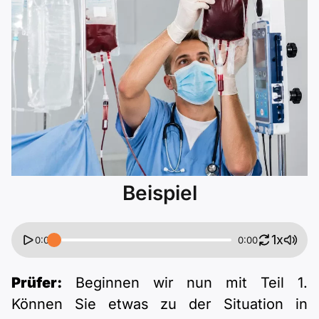
Polnisch
A2 ÖIF
ÖSD
B1 telc
Mehr Tools
B2 telc
B1 Goethe
Online-Kurse
B2 Goethe
B1 ÖIF
Einbürgerungstest
B2 Pflege (telc)
B1 ÖSD
Spiele
Beispiel
B1 Pflege (telc)
Schulen & Kurse
Lebenslauf erstellen
1x
0:00
0:00
Motivationsbriefe
Prüfer:
Beginnen wir nun mit Teil 1.
Können Sie etwas zu der Situation in