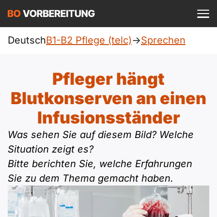
Einloggen
ist kostenlos?
Deutsch
B1-B2 Pflege (telc)
->
Sprechen
Pflege (telc)
A1
Allgemein
Pfleger hängt
Deutsch
A1 Allgemein
Blutkonserven an einen
A2
DTZ
Englisch
Infusionsständer
A1 DTZ
A2 Allgemein
Beruf
B1
Was sehen Sie auf diesem Bild? Welche
Türkisch
A1 telc
Situation zeigt es?
A2 DTZ
telc
B1 Allgemein
B2
Bitte berichten Sie, welche Erfahrungen
Ukrainisch
A1 Goethe
Sie zu dem Thema gemacht haben.
A2 telc
Goethe
B1 DTZ
Blog
B2 Allgemein
Russisch
A1 ÖIF
A2 Goethe
ÖIF
B1 Beruf
Webinare
B2 Beruf