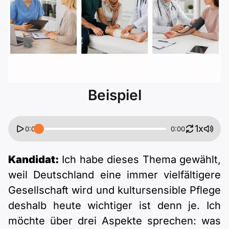
Polnisch
A2 ÖIF
ÖSD
B1 telc
Mehr Tools
B2 telc
B1 Goethe
Online-Kurse
B2 Goethe
B1 ÖIF
Einbürgerungstest
B2 Pflege (telc)
Beispiel
B1 ÖSD
Spiele
1x
0:00
0:00
B1 Pflege (telc)
Schulen & Kurse
Kandidat:
Ich habe dieses Thema gewählt,
Lebenslauf erstellen
weil Deutschland eine immer vielfältigere
Gesellschaft wird und kultursensible Pflege
Motivationsbriefe
deshalb heute wichtiger ist denn je. Ich
möchte über drei Aspekte sprechen: was