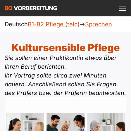
Einloggen
ist kostenlos?
Deutsch
B1-B2 Pflege (telc)
->
Sprechen
Pflege (telc)
A1
Allgemein
Kultursensible Pflege
Deutsch
A1 Allgemein
Sie sollen einer Praktikantin etwas über
A2
DTZ
Englisch
Ihren Beruf berichten.
A1 DTZ
A2 Allgemein
Ihr Vortrag sollte circa zwei Minuten
Beruf
B1
Türkisch
dauern. Anschließend sollen Sie Fragen
A1 telc
A2 DTZ
telc
des Prüfers bzw. der Prüferin beantworten.
B1 Allgemein
B2
Ukrainisch
A1 Goethe
A2 telc
Goethe
B1 DTZ
Blog
B2 Allgemein
Russisch
A1 ÖIF
A2 Goethe
ÖIF
B1 Beruf
Webinare
B2 Beruf