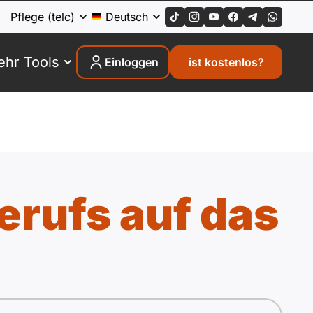
Pflege (telc)
Deutsch
hr Tools
Einloggen
ist kostenlos?
rufs auf das