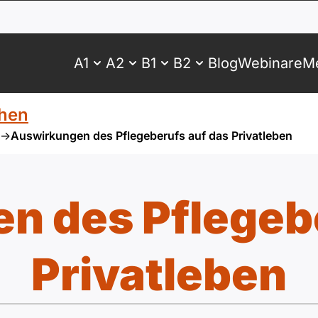
A1
A2
B1
B2
Blog
Webinare
Me
hen
->
Auswirkungen des Pflegeberufs auf das Privatleben
n des Pflegebe
Privatleben