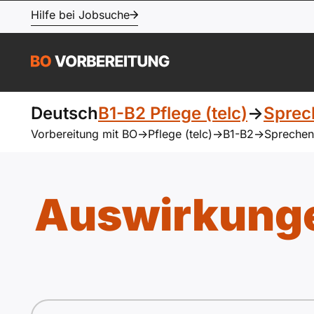
Hilfe bei Jobsuche
Deutsch
B1-B2 Pflege (telc)
->
Sprec
Vorbereitung mit BO
->
Pflege (telc)
->
B1-B2
->
Sprechen
Auswirkunge