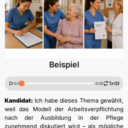
Polnisch
A2 ÖIF
ÖSD
B1 telc
Mehr Tools
B2 telc
B1 Goethe
Online-Kurse
B2 Goethe
B1 ÖIF
Einbürgerungstest
B2 Pflege (telc)
B1 ÖSD
Spiele
Beispiel
B1 Pflege (telc)
Schulen & Kurse
1x
0:00
0:00
Lebenslauf erstellen
Kandidat:
Ich habe dieses Thema gewählt,
weil das Modell der Arbeitsverpflichtung
Motivationsbriefe
nach der Ausbildung in der Pflege
zunehmend diskutiert wird – als mögliche