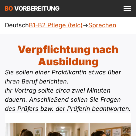
Einloggen
ist kostenlos?
Deutsch
B1-B2 Pflege (telc)
->
Sprechen
Pflege (telc)
A1
Allgemein
Verpflichtung nach
Deutsch
A1 Allgemein
Ausbildung
A2
DTZ
Englisch
Sie sollen einer Praktikantin etwas über
A1 DTZ
A2 Allgemein
Beruf
B1
Ihren Beruf berichten.
Türkisch
Ihr Vortrag sollte circa zwei Minuten
A1 telc
A2 DTZ
telc
B1 Allgemein
B2
dauern. Anschließend sollen Sie Fragen
Ukrainisch
des Prüfers bzw. der Prüferin beantworten.
A1 Goethe
A2 telc
Goethe
B1 DTZ
Blog
B2 Allgemein
Russisch
A1 ÖIF
A2 Goethe
ÖIF
B1 Beruf
Webinare
B2 Beruf