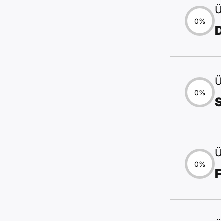
Ü
0%
D
Ü
0%
Ü
0%
F