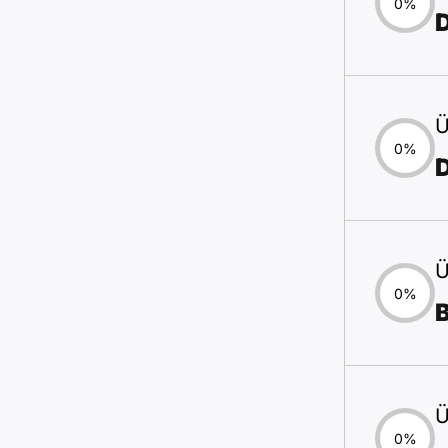
0%
Ü
0%
D
Ü
0%
B
Ü
0%