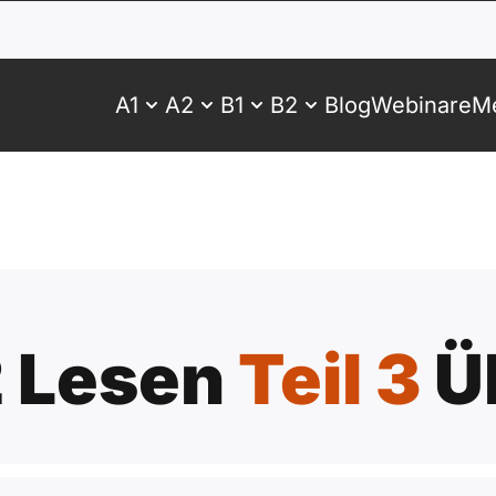
A1
A2
B1
B2
Blog
Webinare
Me
 Lesen
Teil 3
Ü