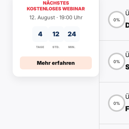
NÄCHSTES
KOSTENLOSES WEBINAR
Ü
12. August · 19:00 Uhr
0%
4
12
24
TAGE
STD.
MIN.
Ü
0%
Mehr erfahren
Ü
0%
F