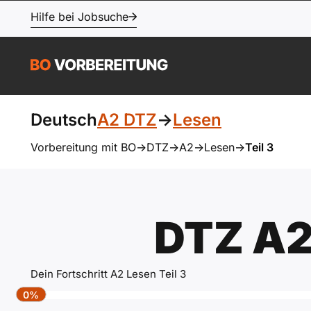
Hilfe bei Jobsuche
Deutsch
A2 DTZ
->
Lesen
Vorbereitung mit BO
->
DTZ
->
A2
->
Lesen
->
Teil 3
DTZ A2
Dein Fortschritt A2 Lesen Teil 3
0%