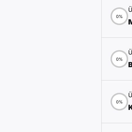
Ü
0%
M
Ü
0%
B
Ü
0%