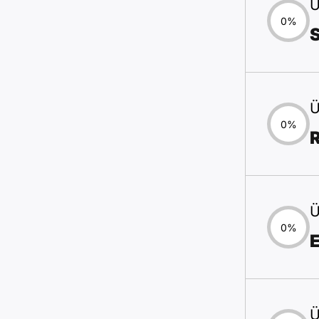
Ü
0%
Ü
0%
Ü
0%
Ü