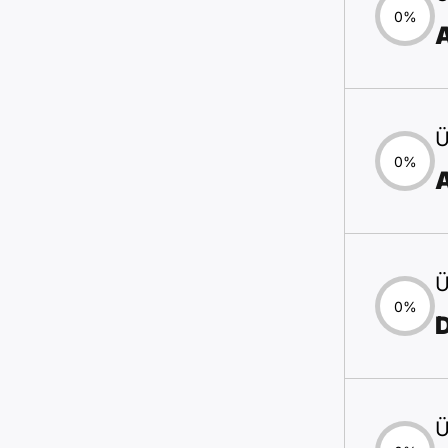
0%
Ü
0%
Ü
0%
D
Ü