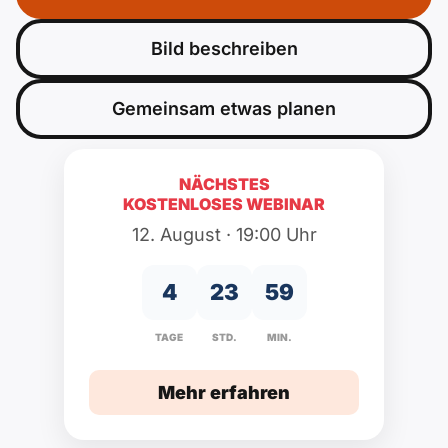
Polnisch
A2 ÖIF
Pflege (telc)
B1 telc
Mehr Tools
B2 telc
Bild beschreiben
B1 Goethe
Online-Kurse
B2 Goethe
Gemeinsam etwas planen
B1 ÖIF
Einbürgerungstest
B2 Pflege (telc)
NÄCHSTES
KOSTENLOSES WEBINAR
B1 ÖSD
Spiele
12. August · 19:00 Uhr
B1 Pflege (telc)
Schulen & Kurse
4
23
59
Lebenslauf erstellen
TAGE
STD.
MIN.
Motivationsbriefe
Mehr erfahren