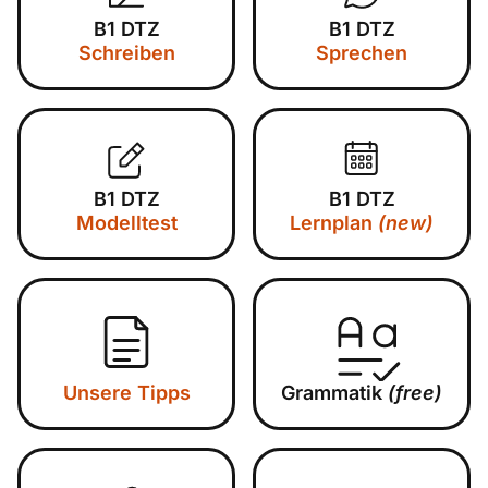
B1 DTZ
B1 DTZ
Schreiben
Sprechen
B1 DTZ
B1 DTZ
Modelltest
Lernplan
(new)
Unsere Tipps
Grammatik
(free)