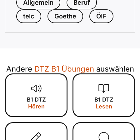
Allgemein
Beruf
telc
Goethe
ÖIF
Andere
DTZ B1 Übungen
auswählen
B1 DTZ
B1 DTZ
Hören
Lesen