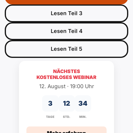
Polnisch
A2 ÖIF
Pflege (telc)
B1 telc
Mehr Tools
Lesen Teil 3
B2 telc
B1 Goethe
Online-Kurse
B2 Goethe
Lesen Teil 4
B1 ÖIF
Einbürgerungstest
B2 Pflege (telc)
Lesen Teil 5
B1 ÖSD
Spiele
NÄCHSTES
KOSTENLOSES WEBINAR
B1 Pflege (telc)
Schulen & Kurse
12. August · 19:00 Uhr
Lebenslauf erstellen
3
12
34
Motivationsbriefe
TAGE
STD.
MIN.