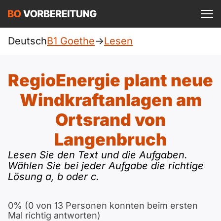
Einloggen
ist kostenlos?
Deutsch
B1 Goethe
->
Lesen
Goethe
A1
Allgemein
RegioEnergie plant neue
Deutsch
A1 Allgemein
Windkraftanlagen am
A2
DTZ
Englisch
Ortsrand von
A1 DTZ
A2 Allgemein
Beruf
B1
Langenbruch
Türkisch
A1 telc
A2 DTZ
Lesen Sie den Text und die Aufgaben.
telc
B1 Allgemein
B2
Wählen Sie bei jeder Aufgabe die richtige
Ukrainisch
Lösung a, b oder c.
A1 Goethe
A2 telc
ÖIF
B1 DTZ
Blog
B2 Allgemein
Russisch
0% (0 von 13 Personen konnten beim ersten
A1 ÖIF
A2 Goethe
ÖSD
B1 Beruf
Webinare
Mal richtig antworten)
B2 Beruf