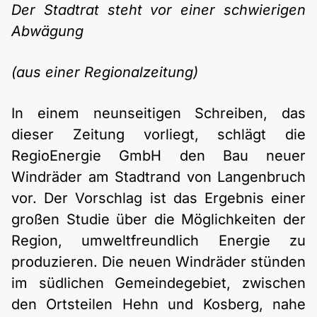
Polnisch
Der Stadtrat steht vor einer schwierigen
A2 ÖIF
Pflege (telc)
B1 telc
Abwägung
Mehr Tools
B2 telc
B1 Goethe
(aus einer Regionalzeitung)
Online-Kurse
B2 Goethe
B1 ÖIF
Einbürgerungstest
In einem neunseitigen Schreiben, das
B2 Pflege (telc)
dieser Zeitung vorliegt, schlägt die
B1 ÖSD
Spiele
RegioEnergie GmbH den Bau neuer
Windräder am Stadtrand von Langenbruch
B1 Pflege (telc)
Schulen & Kurse
vor. Der Vorschlag ist das Ergebnis einer
großen Studie über die Möglichkeiten der
Lebenslauf erstellen
Region, umweltfreundlich Energie zu
produzieren. Die neuen Windräder stünden
Motivationsbriefe
im südlichen Gemeindegebiet, zwischen
den Ortsteilen Hehn und Kosberg, nahe