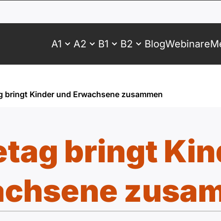
A1
A2
B1
B2
Blog
Webinare
Me
g bringt Kinder und Erwachsene zusammen
tag bringt Ki
achsene zusa