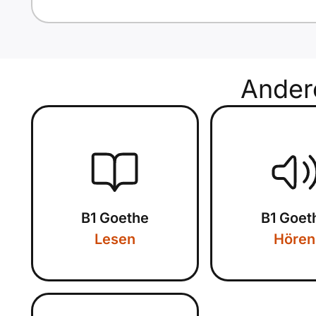
Ande
B1 Goethe
B1 Goet
Lesen
Hören