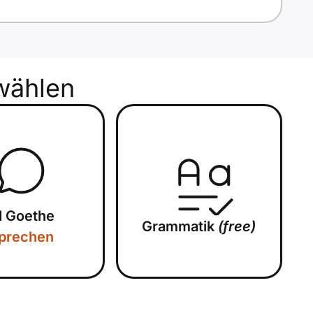
wählen
1 Goethe
Grammatik
(free)
prechen