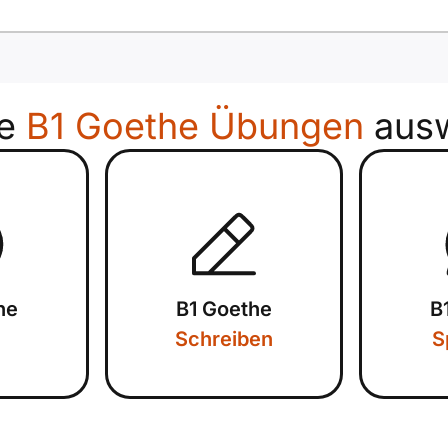
re
B1 Goethe Übungen
aus
he
B1 Goethe
B
Schreiben
S