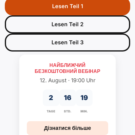
Polnisch
Lesen Teil 1
A2 ÖIF
Pflege (telc)
B1 telc
Додатково
B2 telc
Lesen Teil 2
B1 Goethe
Онлайн-курси
B2 Goethe
Lesen Teil 3
B1 ÖIF
Тест для громадянства
B2 Pflege (telc)
B1 ÖSD
Ігри
НАЙБЛИЖЧИЙ
БЕЗКОШТОВНИЙ ВЕБІНАР
12. August · 19:00 Uhr
B1 Pflege (telc)
Школи та курси
2
16
19
Створити резюме
TAGE
STD.
MIN.
Мотиваційні листи
Дізнатися більше