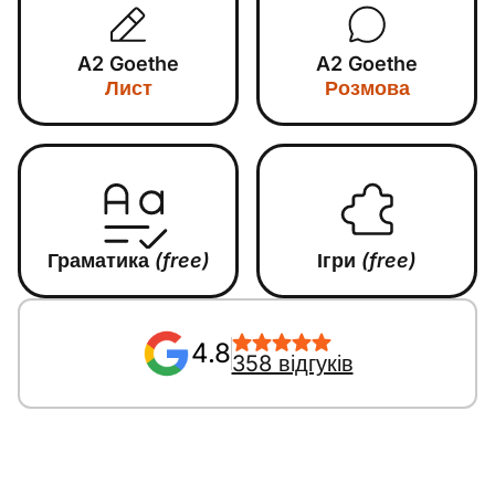
A2 Goethe
A2 Goethe
Лист
Розмова
Граматика
(free)
Ігри
(free)
4.8
358 відгуків