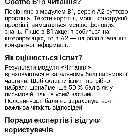
Goethe B1 з читання?
Порівняно з модулем B1, версія A2 суттєво
простіша. Тексти коротші, мовні конструкції
простіші, вимагається менше фонових
знань. Якщо в B1 акцент робиться на
інтерпретацію, то в A2 — на розпізнавання
конкретної інформації.
Як оцінюється іспит?
Результати модуля «Читання»
враховуються в загальному балі письмової
частини. Щоб скласти іспит, потрібно
набрати щонайменше 50 % балів як у
письмовій, так і в усній частині.
Половинчасті бали не зараховуються —
важлива чіткість відповідей.
Поради експертів і відгуки
користувачів