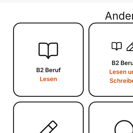
Ande
B2 Ber
B2 Beruf
Lesen u
Lesen
Schreib