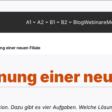
A1
A2
B1
B2
Blog
Webinare
Me
ng einer neuen Filiale
nung einer neu
ion. Dazu gibt es vier Aufgaben. Welche Lösung