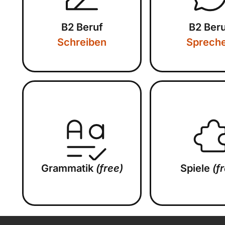
B2 Beruf
B2 Ber
Schreiben
Sprech
Grammatik
(free)
Spiele
(f