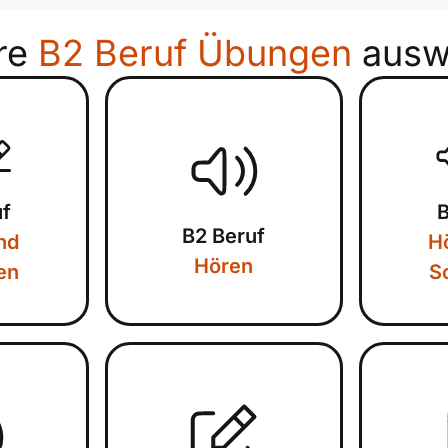
re
B2 Beruf Übungen
ausw
uf
B
B2 Beruf
nd
H
Hören
en
S