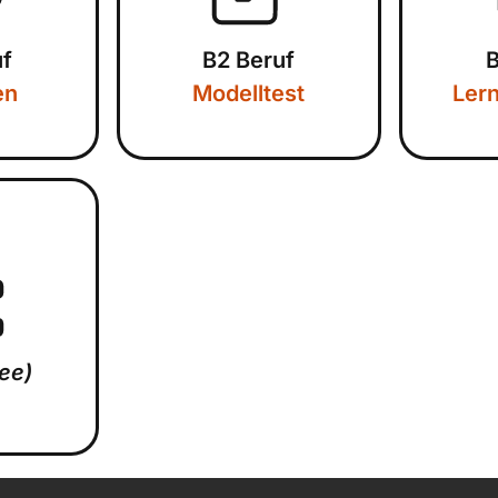
uf
B2 Beruf
B
en
Modelltest
Ler
ree)