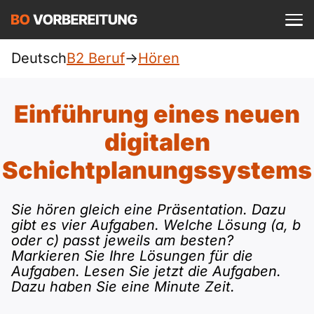
Einloggen
ist kostenlos?
Deutsch
B2 Beruf
->
Hören
Beruf
A1
Allgemein
Einführung eines neuen
Deutsch
A1 Allgemein
digitalen
A2
DTZ
Englisch
Schichtplanungssystems
A1 DTZ
A2 Allgemein
telc
B1
Türkisch
Sie hören gleich eine Präsentation. Dazu
A1 telc
A2 DTZ
Goethe
B1 Allgemein
gibt es vier Aufgaben. Welche Lösung (a, b
B2
Ukrainisch
oder c) passt jeweils am besten?
A1 Goethe
Markieren Sie Ihre Lösungen für die
A2 telc
ÖIF
B1 DTZ
Blog
B2 Allgemein
Aufgaben. Lesen Sie jetzt die Aufgaben.
Russisch
Dazu haben Sie eine Minute Zeit.
A1 ÖIF
A2 Goethe
ÖSD
B1 Beruf
Webinare
B2 Beruf