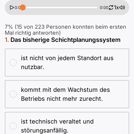
Polnisch
1x
0:00
0:00
A2 ÖIF
Pflege (telc)
B1 telc
Mehr Tools
B2 telc
7% (15 von 223 Personen konnten beim ersten
B1 Goethe
Online-Kurse
B2 Goethe
Mal richtig antworten)
Das bisherige Schichtplanungssystem
B1 ÖIF
Einbürgerungstest
B2 Pflege (telc)
ist nicht von jedem Standort aus
B1 ÖSD
Spiele
nutzbar.
B1 Pflege (telc)
Schulen & Kurse
kommt mit dem Wachstum des
Betriebs nicht mehr zurecht.
Lebenslauf erstellen
Motivationsbriefe
ist technisch veraltet und
störungsanfällig.