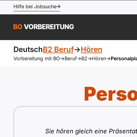
Hilfe bei Jobsuche
Deutsch
B2 Beruf
->
Hören
Vorbereitung mit BO
->
Beruf
->
B2
->
Hören
->
Personalp
Pers
Sie hören gleich eine Präsentat