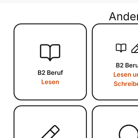
Ande
B2 Ber
B2 Beruf
Lesen u
Lesen
Schreib