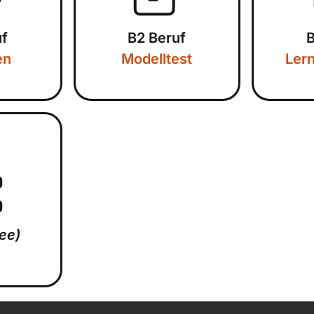
uf
B2 Beruf
B
en
Modelltest
Ler
ree)