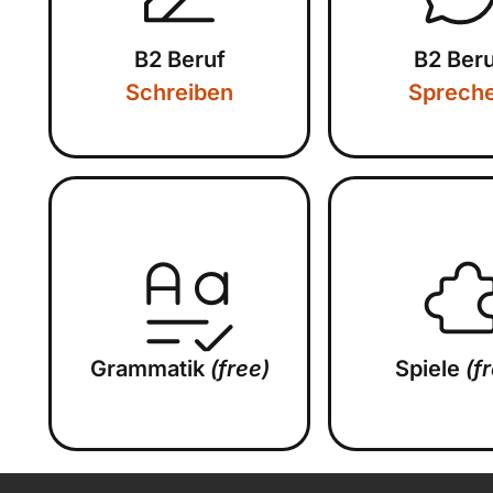
B2 Beruf
B2 Ber
Schreiben
Sprech
Grammatik
(free)
Spiele
(f