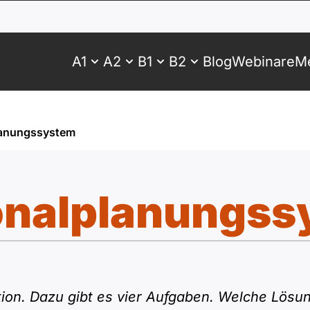
A1
A2
B1
B2
Blog
Webinare
Me
lanungssystem
onalplanungss
ion. Dazu gibt es vier Aufgaben. Welche Lösung