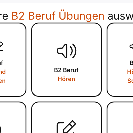
re
B2 Beruf Übungen
ausw
uf
B
B2 Beruf
nd
H
Hören
en
S