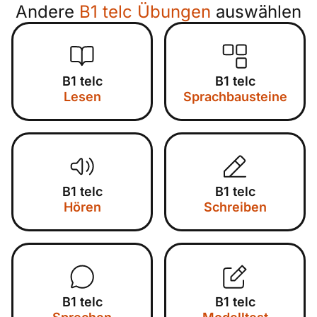
Andere
B1 telc Übungen
auswählen
B1 telc
B1 telc
Lesen
Sprachbausteine
B1 telc
B1 telc
Hören
Schreiben
B1 telc
B1 telc