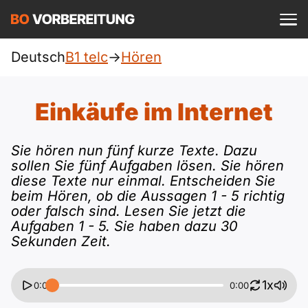
Einloggen
ist kostenlos?
Deutsch
B1 telc
->
Hören
telc
A1
Allgemein
Einkäufe im Internet
Deutsch
A1 Allgemein
A2
DTZ
Sie hören nun fünf kurze Texte. Dazu
Englisch
sollen Sie fünf Aufgaben lösen. Sie hören
A1 DTZ
A2 Allgemein
Beruf
B1
diese Texte nur einmal. Entscheiden Sie
Türkisch
beim Hören, ob die Aussagen 1 - 5 richtig
oder falsch sind. Lesen Sie jetzt die
A1 telc
A2 DTZ
Goethe
B1 Allgemein
B2
Aufgaben 1 - 5. Sie haben dazu 30
Ukrainisch
Sekunden Zeit.
A1 Goethe
A2 telc
ÖIF
B1 DTZ
Blog
B2 Allgemein
Russisch
1x
0:00
0:00
A1 ÖIF
A2 Goethe
ÖSD
B1 Beruf
Webinare
B2 Beruf