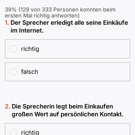
Polnisch
39% (129 von 333 Personen konnten beim
A2 ÖIF
Pflege (telc)
B1 telc
Mehr Tools
B2 telc
ersten Mal richtig antworten)
Der Sprecher erledigt alle seine Einkäufe
B1 Goethe
im Internet.
Online-Kurse
B2 Goethe
B1 ÖIF
Einbürgerungstest
richtig
B2 Pflege (telc)
B1 ÖSD
Spiele
falsch
B1 Pflege (telc)
Schulen & Kurse
Lebenslauf erstellen
Die Sprecherin legt beim Einkaufen
großen Wert auf persönlichen Kontakt.
Motivationsbriefe
richtig