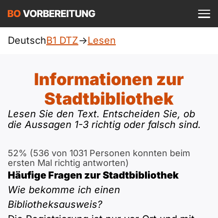
Einloggen
ist kostenlos?
Deutsch
B1 DTZ
->
Lesen
DTZ
A1
Allgemein
Informationen zur
Deutsch
A1 Allgemein
Stadtbibliothek
A2
Beruf
Englisch
Lesen Sie den Text. Entscheiden Sie, ob
A1 DTZ
die Aussagen 1-3 richtig oder falsch sind.
A2 Allgemein
telc
B1
Türkisch
A1 telc
A2 DTZ
52% (536 von 1031 Personen konnten beim
Goethe
B1 Allgemein
B2
ersten Mal richtig antworten)
Ukrainisch
Häufige Fragen zur Stadtbibliothek
A1 Goethe
A2 telc
ÖIF
B1 DTZ
Blog
B2 Allgemein
Wie bekomme ich einen
Russisch
Bibliotheksausweis?
A1 ÖIF
A2 Goethe
ÖSD
B1 Beruf
Webinare
B2 Beruf