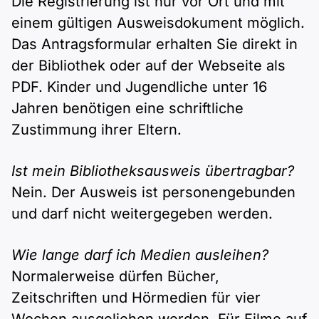
Die Registrierung ist nur vor Ort und mit
Polnisch
einem gültigen Ausweisdokument möglich.
A2 ÖIF
Pflege (telc)
B1 telc
Mehr Tools
B2 telc
Das Antragsformular erhalten Sie direkt in
der Bibliothek oder auf der Webseite als
B1 Goethe
Online-Kurse
B2 Goethe
PDF. Kinder und Jugendliche unter 16
Jahren benötigen eine schriftliche
B1 ÖIF
Einbürgerungstest
B2 Pflege (telc)
Zustimmung ihrer Eltern.
B1 ÖSD
Spiele
Ist mein Bibliotheksausweis übertragbar?
Nein. Der Ausweis ist personengebunden
B1 Pflege (telc)
Schulen & Kurse
und darf nicht weitergegeben werden.
Lebenslauf erstellen
Wie lange darf ich Medien ausleihen?
Motivationsbriefe
Normalerweise dürfen Bücher,
Zeitschriften und Hörmedien für vier