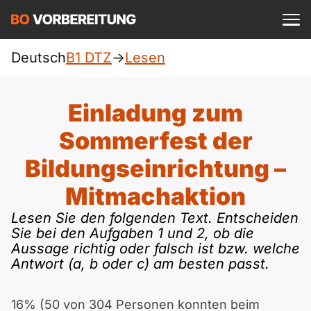
Einloggen
ist kostenlos?
Deutsch
B1 DTZ
->
Lesen
DTZ
A1
Allgemein
Einladung zum
Deutsch
A1 Allgemein
Sommerfest der
A2
Beruf
Englisch
Bildungseinrichtung –
A1 DTZ
A2 Allgemein
telc
B1
Mitmachaktion
Türkisch
A1 telc
A2 DTZ
Lesen Sie den folgenden Text. Entscheiden
Goethe
B1 Allgemein
B2
Sie bei den Aufgaben 1 und 2, ob die
Ukrainisch
Aussage richtig oder falsch ist bzw. welche
A1 Goethe
A2 telc
ÖIF
B1 DTZ
Antwort (a, b oder c) am besten passt.
Blog
B2 Allgemein
Russisch
A1 ÖIF
A2 Goethe
ÖSD
B1 Beruf
Webinare
B2 Beruf
16% (50 von 304 Personen konnten beim