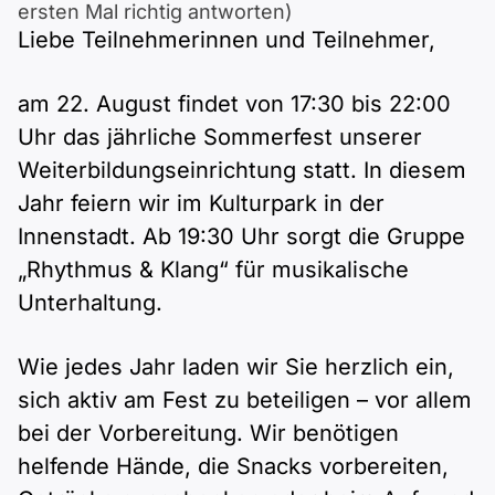
Polnisch
ersten Mal richtig antworten)
Liebe Teilnehmerinnen und Teilnehmer,
A2 ÖIF
Pflege (telc)
B1 telc
Mehr Tools
B2 telc
am 22. August findet von 17:30 bis 22:00
B1 Goethe
Online-Kurse
B2 Goethe
Uhr das jährliche Sommerfest unserer
Weiterbildungseinrichtung statt. In diesem
B1 ÖIF
Einbürgerungstest
B2 Pflege (telc)
Jahr feiern wir im Kulturpark in der
B1 ÖSD
Innenstadt. Ab 19:30 Uhr sorgt die Gruppe
Spiele
„Rhythmus & Klang“ für musikalische
B1 Pflege (telc)
Schulen & Kurse
Unterhaltung.
Lebenslauf erstellen
Wie jedes Jahr laden wir Sie herzlich ein,
sich aktiv am Fest zu beteiligen – vor allem
Motivationsbriefe
bei der Vorbereitung. Wir benötigen
helfende Hände, die Snacks vorbereiten,