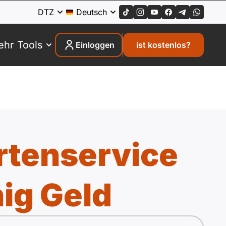
DTZ
Deutsch
hr Tools
Einloggen
ist kostenlos?
rtenservice
ig Geld