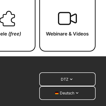
iele
(free)
Webinare & Videos
DTZ
Deutsch