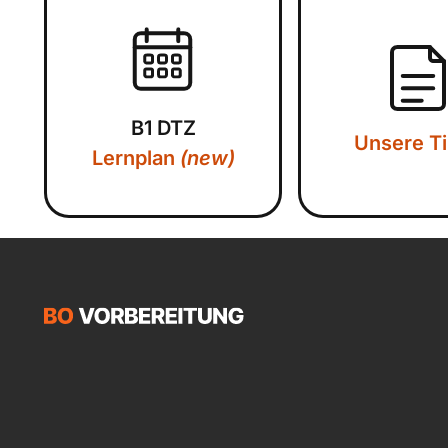
B1 DTZ
Unsere T
Lernplan
(new)