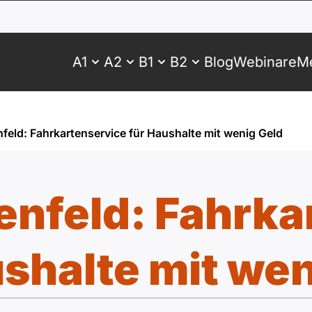
A1
A2
B1
B2
Blog
Webinare
Me
feld: Fahrkartenservice für Haushalte mit wenig Geld
enfeld: Fahrka
ushalte mit wen