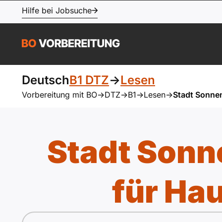
Hilfe bei Jobsuche
Deutsch
B1 DTZ
->
Lesen
Vorbereitung mit BO
->
DTZ
->
B1
->
Lesen
->
Stadt Sonnen
Stadt Sonn
für Ha