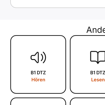
And
B1 DTZ
B1 DT
Hören
Lesen