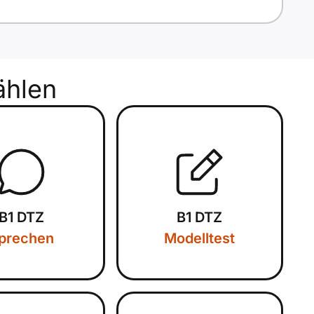
hlen
B1 DTZ
B1 DTZ
prechen
Modelltest