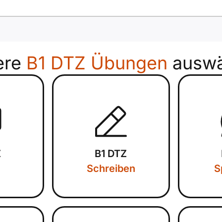
ere
B1 DTZ Übungen
auswä
Z
B1 DTZ
Schreiben
S