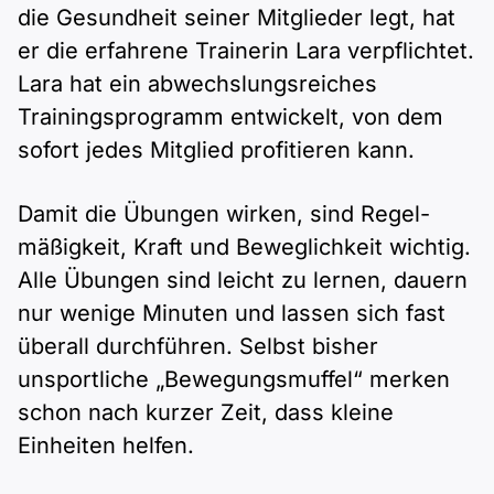
Polnisch
die Gesundheit seiner Mitglieder legt, hat
A2 ÖIF
Pflege (telc)
B1 telc
Mehr Tools
er die erfahrene Trainerin Lara verpflichtet.
B2 telc
Lara hat ein abwechslungs­reiches
B1 Goethe
Online-Kurse
B2 Goethe
Trainings­programm entwickelt, von dem
sofort jedes Mitglied profitieren kann.
B1 ÖIF
Einbürgerungstest
B2 Pflege (telc)
Damit die Übungen wirken, sind Regel­
B1 ÖSD
Spiele
mäßigkeit, Kraft und Beweglich­keit wichtig.
Alle Übungen sind leicht zu lernen, dauern
B1 Pflege (telc)
Schulen & Kurse
nur wenige Minuten und lassen sich fast
überall durchführen. Selbst bisher
Lebenslauf erstellen
unsportliche „Bewegungs­muffel“ merken
schon nach kurzer Zeit, dass kleine
Motivationsbriefe
Einheiten helfen.