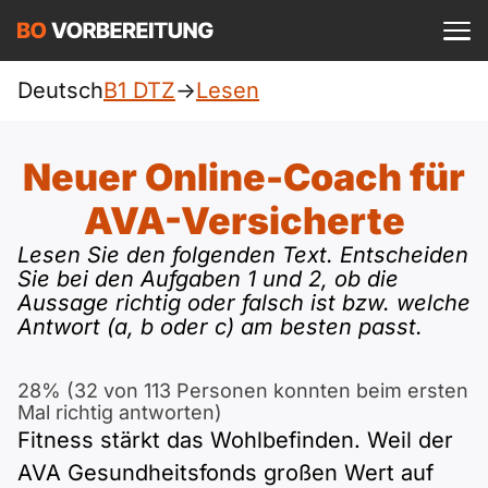
Einloggen
ist kostenlos?
Deutsch
B1 DTZ
->
Lesen
DTZ
A1
Allgemein
Neuer Online-Coach für
Deutsch
A1 Allgemein
AVA-Versicherte
A2
Beruf
Englisch
Lesen Sie den folgenden Text. Entscheiden
A1 DTZ
Sie bei den Aufgaben 1 und 2, ob die
A2 Allgemein
telc
B1
Aussage richtig oder falsch ist bzw. welche
Türkisch
Antwort (a, b oder c) am besten passt.
A1 telc
A2 DTZ
Goethe
B1 Allgemein
B2
Ukrainisch
28% (32 von 113 Personen konnten beim ersten
A1 Goethe
A2 telc
ÖIF
B1 DTZ
Mal richtig antworten)
Blog
B2 Allgemein
Russisch
Fitness stärkt das Wohlbefinden. Weil der
A1 ÖIF
A2 Goethe
ÖSD
B1 Beruf
AVA Gesundheits­fonds großen Wert auf
Webinare
B2 Beruf