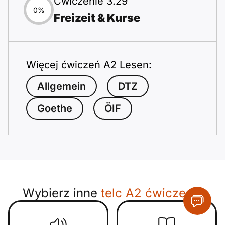
Ćwiczenie 3.29
0%
Freizeit & Kurse
Więcej ćwiczeń A2 Lesen:
Allgemein
DTZ
Goethe
ÖIF
Wybierz inne
telc A2 ćwiczenia