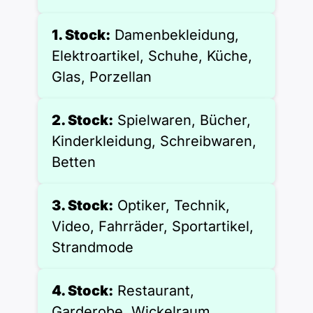
Polnisch
A2 ÖIF
Pflege (telc)
B1 telc
Mehr Tools
B2 telc
1. Stock:
Damenbekleidung,
Elektroartikel, Schuhe, Küche,
B1 Goethe
Online-Kurse
B2 Goethe
Glas, Porzellan
B1 ÖIF
Einbürgerungstest
B2 Pflege (telc)
2. Stock:
Spielwaren, Bücher,
Kinderkleidung, Schreibwaren,
B1 ÖSD
Spiele
Betten
B1 Pflege (telc)
Schulen & Kurse
3. Stock:
Optiker, Technik,
Video, Fahrräder, Sportartikel,
Lebenslauf erstellen
Strandmode
Motivationsbriefe
4. Stock:
Restaurant,
Garderobe, Wickelraum,