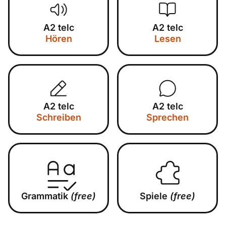
A2 telc
A2 telc
Hören
Lesen
A2 telc
A2 telc
Schreiben
Sprechen
Grammatik
(free)
Spiele
(free)