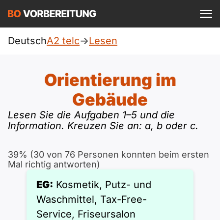
Einloggen
ist kostenlos?
Deutsch
A2 telc
->
Lesen
telc
A1
Allgemein
Orientierung im
Deutsch
A1 Allgemein
Gebäude
A2
DTZ
Englisch
Lesen Sie die Aufgaben 1–5 und die
A1 DTZ
Information. Kreuzen Sie an: a, b oder c.
A2 Allgemein
Beruf
B1
Türkisch
A1 telc
A2 DTZ
39% (30 von 76 Personen konnten beim ersten
Goethe
B1 Allgemein
B2
Mal richtig antworten)
Ukrainisch
A1 Goethe
A2 telc
ÖIF
EG:
Kosmetik, Putz- und
B1 DTZ
Blog
B2 Allgemein
Russisch
Waschmittel, Tax-Free-
A1 ÖIF
A2 Goethe
ÖSD
B1 Beruf
Webinare
Service, Friseursalon
B2 Beruf