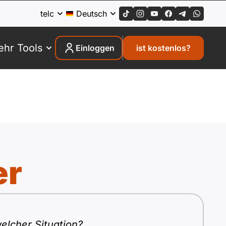
telc
Deutsch
hr Tools
Einloggen
ist kostenlos?
er
elcher Situation?