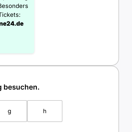
 Besonders
Tickets:
ne24.de
ng besuchen.
g
h