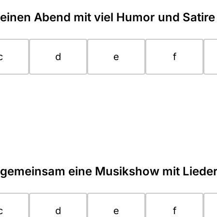
einen Abend mit viel Humor und Satire
c
d
e
f
gemeinsam eine Musikshow mit Liede
c
d
e
f