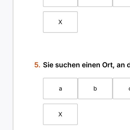
X
Sie suchen einen Ort, an
a
b
X