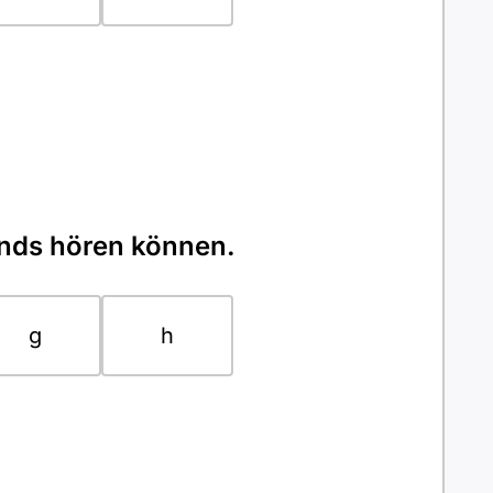
ands hören können.
g
h