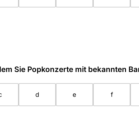
 dem Sie Popkonzerte mit bekannten B
c
d
e
f