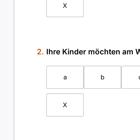
X
Ihre Kinder möchten am 
a
b
X