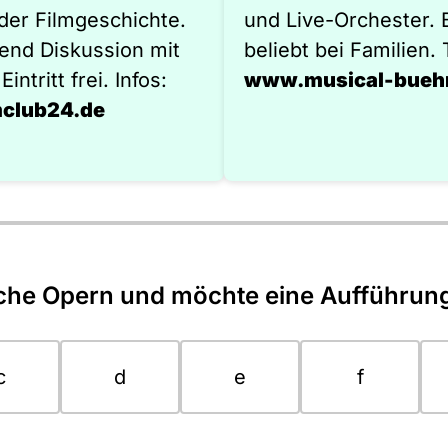
 der Filmgeschichte.
und Live-Orchester.
end Diskussion mit
beliebt bei Familien. 
intritt frei. Infos:
www.musical-bueh
club24.de
sische Opern und möchte eine Aufführu
c
d
e
f