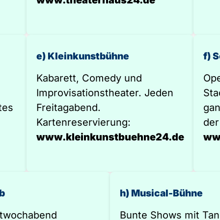
www.theaterhaus24.de
e) Kleinkunstbühne
f) 
Kabarett, Comedy und
Ope
Improvisationstheater. Jeden
Sta
tes
Freitagabend.
gan
Kartenreservierung:
der
www.kleinkunstbuehne24.de
ww
ub
h) Musical-Bühne
ttwochabend
Bunte Shows mit Tan