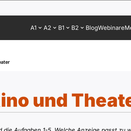
A1
A2
B1
B2
Blog
Webinare
Me
ater
ino und Theat
d die Aufgaben 1-5. Welche Anzeige passt zu w