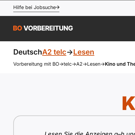
Hilfe bei Jobsuche
Deutsch
A2 telc
->
Lesen
Vorbereitung mit BO
->
telc
->
A2
->
Lesen
->
Kino und The
K
Lesen Sie die Anzeigen a–h un