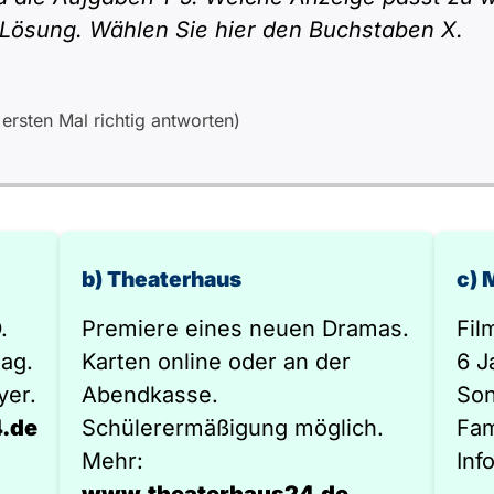
 Lösung. Wählen Sie hier den Buchstaben X.
rsten Mal richtig antworten)
b) Theaterhaus
c) 
.
Premiere eines neuen Dramas.
Fil
ag.
Karten online oder an der
6 J
yer.
Abendkasse.
Son
.de
Schülerermäßigung möglich.
Fam
Mehr:
Inf