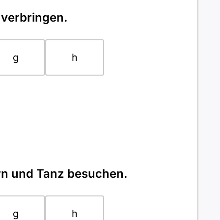
 verbringen.
g
h
rn und Tanz besuchen.
g
h