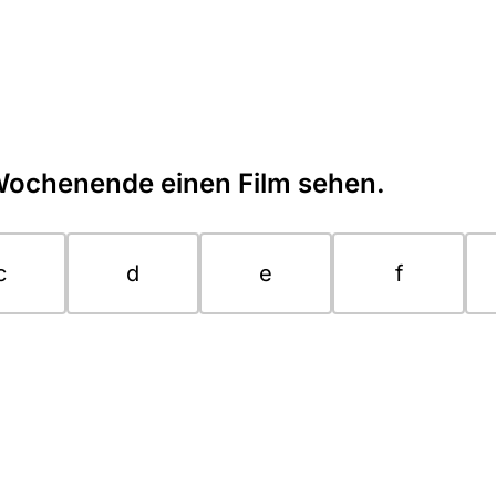
Wochenende einen Film sehen.
c
d
e
f