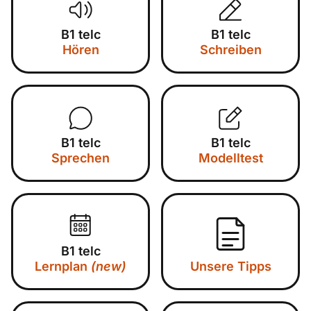
B1 telc
B1 telc
Hören
Schreiben
B1 telc
B1 telc
Sprechen
Modelltest
B1 telc
Lernplan
(new)
Unsere Tipps