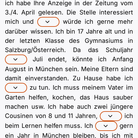
Polnisch
ich habe Ihre Anzeige in der Zeitung vom
A2 ÖIF
3./4. April gelesen. Die Stelle interessiert
Pflege (telc)
B1 telc
Mehr Tools
B2 telc
mich und
würde ich gerne mehr
B1 Goethe
darüber wissen. Ich bin 17 Jahre alt und in
Online-Kurse
B2 Goethe
der letzten Klasse des Gymnasiums in
B1 ÖIF
Einbürgerungstest
Salzburg/Österreich. Da das Schuljahr
B2 Pflege (telc)
Juli endet, könnte ich Anfang
B1 ÖSD
Spiele
August in München sein. Meine Eltern sind
damit einverstanden. Zu Hause habe ich
B1 Pflege (telc)
Schulen & Kurse
zu tun. Ich muss meinem Vater im
Garten helfen, kochen, das Haus sauber
Lebenslauf erstellen
machen usw. Ich habe auch zwei jüngere
Cousinen von 8 und 11 Jahren,
ich
Motivationsbriefe
beim Lernen helfen muss. Ich
gern
ein Jahr in München bleiben, bis ich mit