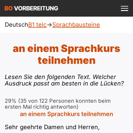
Einloggen
ist kostenlos?
Deutsch
B1 telc
->
Sprachbausteine
telc
A1
Allgemein
an einem Sprachkurs
Deutsch
A1 Allgemein
teilnehmen
A2
DTZ
Englisch
A1 DTZ
A2 Allgemein
Lesen Sie den folgenden Text. Welcher
Beruf
B1
Ausdruck passt am besten in die Lücken?
Türkisch
A1 telc
A2 DTZ
Goethe
B1 Allgemein
B2
Ukrainisch
29% (35 von 122 Personen konnten beim
ersten Mal richtig antworten)
A1 Goethe
A2 telc
ÖIF
B1 DTZ
Blog
B2 Allgemein
an einem Sprachkurs teilnehmen
Russisch
A1 ÖIF
A2 Goethe
Sehr geehrte Damen und Herren,
ÖSD
B1 Beruf
Webinare
B2 Beruf