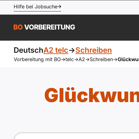
Hilfe bei Jobsuche
Deutsch
A2 telc
->
Schreiben
Vorbereitung mit BO
->
telc
->
A2
->
Schreiben
->
Glückwun
Glückwun