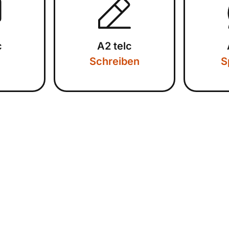
c
A2 telc
Schreiben
S