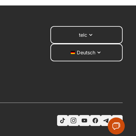
telc
Deutsch