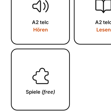
A2 telc
A2 tel
Hören
Lesen
Spiele
(free)