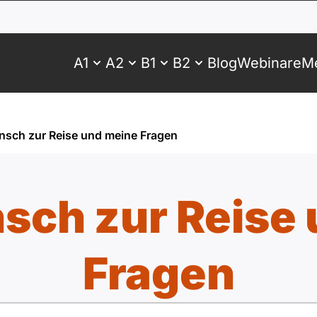
A1
A2
B1
B2
Blog
Webinare
Me
sch zur Reise und meine Fragen
sch zur Reise 
Fragen