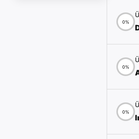
Ü
0%
Ü
0%
Ü
0%