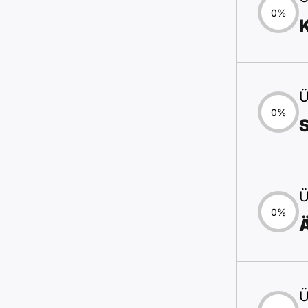
0%
Ü
0%
Ü
0%
Ü