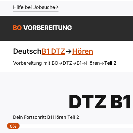
Hilfe bei Jobsuche
Deutsch
B1 DTZ
->
Hören
Vorbereitung mit BO
->
DTZ
->
B1
->
Hören
->
Teil 2
DTZ B1
Dein Fortschritt B1 Hören Teil 2
0%