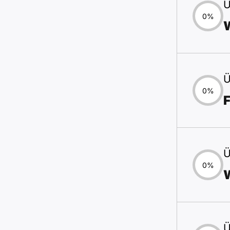
Ü
0%
Ü
0%
F
Ü
0%
Ü