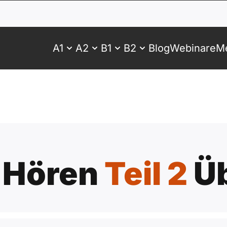
A1
A2
B1
B2
Blog
Webinare
Me
 Hören
Teil 2
Ü