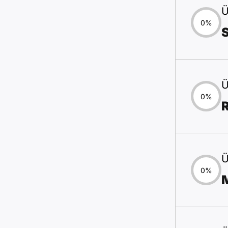
Ü
0%
Ü
0%
Ü
0%