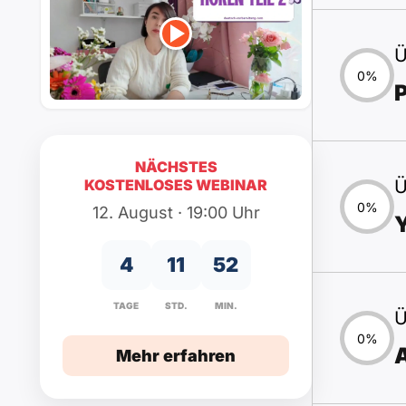
Ü
0%
NÄCHSTES
KOSTENLOSES WEBINAR
Ü
0%
12. August · 19:00 Uhr
4
11
52
TAGE
STD.
MIN.
Ü
0%
A
Mehr erfahren