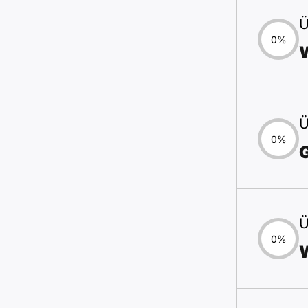
Ü
0%
Ü
0%
Ü
0%
W