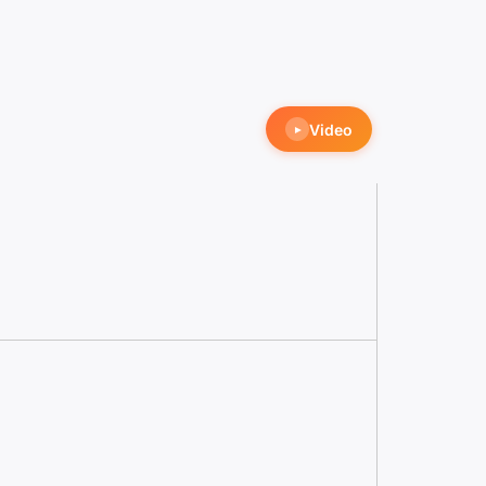
Video
►