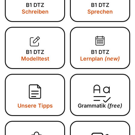
B1 DTZ
B1 DTZ
Schreiben
Sprechen
B1 DTZ
B1 DTZ
Modelltest
Lernplan
(new)
Unsere Tipps
Grammatik
(free)