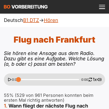
Einloggen
ist kostenlos?
Deutsch
B1 DTZ
->
Hören
DTZ
A1
Allgemein
Flug nach Frankfurt
Deutsch
A1 Allgemein
A2
Beruf
Sie hören eine Ansage aus dem Radio.
Englisch
Dazu gibt es eine Aufgabe. Welche Lösung
A1 DTZ
A2 Allgemein
telc
B1
(a, b oder c) passt am besten?
Türkisch
A1 telc
A2 DTZ
Goethe
B1 Allgemein
B2
1x
0:00
0:00
Ukrainisch
A1 Goethe
A2 telc
ÖIF
B1 DTZ
Blog
B2 Allgemein
55% (529 von 961 Personen konnten beim
Russisch
ersten Mal richtig antworten)
A1 ÖIF
A2 Goethe
ÖSD
B1 Beruf
Webinare
Wann fliegt der nächste Flug nach
B2 Beruf