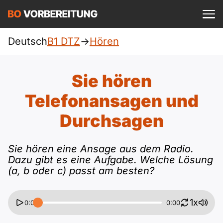
Einloggen
ist kostenlos?
Deutsch
B1 DTZ
->
Hören
DTZ
A1
Allgemein
Sie hören
Deutsch
A1 Allgemein
Telefonansagen und
A2
Beruf
Englisch
Durchsagen
A1 DTZ
A2 Allgemein
telc
B1
Türkisch
Sie hören eine Ansage aus dem Radio.
A1 telc
A2 DTZ
Goethe
B1 Allgemein
Dazu gibt es eine Aufgabe. Welche Lösung
B2
Ukrainisch
(a, b oder c) passt am besten?
A1 Goethe
A2 telc
ÖIF
B1 DTZ
Blog
B2 Allgemein
Russisch
1x
0:00
0:00
A1 ÖIF
A2 Goethe
ÖSD
B1 Beruf
Webinare
B2 Beruf