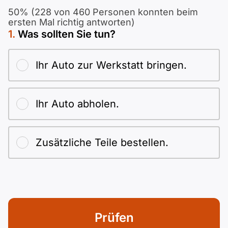
Polnisch
50% (228 von 460 Personen konnten beim
A2 ÖIF
Pflege (telc)
B1 telc
Mehr Tools
ersten Mal richtig antworten)
B2 telc
Was sollten Sie tun?
B1 Goethe
Online-Kurse
B2 Goethe
Ihr Auto zur Werkstatt bringen.
B1 ÖIF
Einbürgerungstest
B2 Pflege (telc)
Ihr Auto abholen.
B1 ÖSD
Spiele
B1 Pflege (telc)
Schulen & Kurse
Zusätzliche Teile bestellen.
Lebenslauf erstellen
Motivationsbriefe
Prüfen