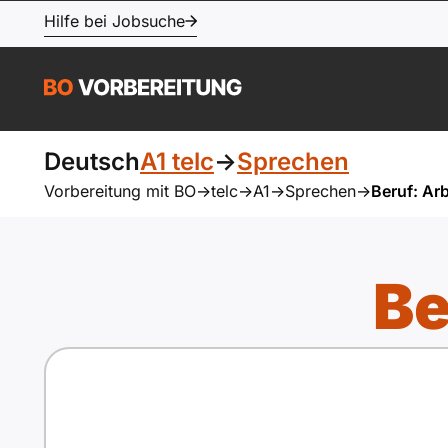
Hilfe bei Jobsuche
Deutsch
A1 telc
->
Sprechen
Vorbereitung mit BO
->
telc
->
A1
->
Sprechen
->
Beruf: Arb
Be