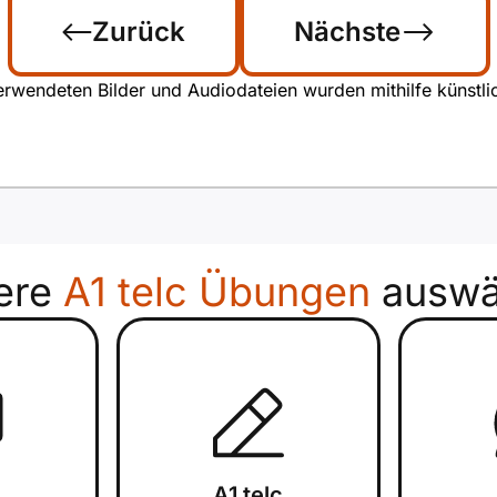
Zurück
Nächste
rwendeten Bilder und Audiodateien wurden mithilfe künstliche
ere
A1 telc Übungen
auswä
c
A1 telc