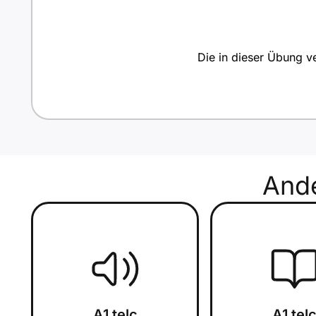
Die in dieser Übung ve
And
A1 telc
A1 tel