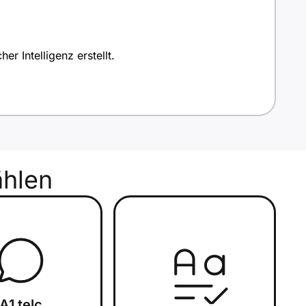
r Intelligenz erstellt.
hlen
A1 telc