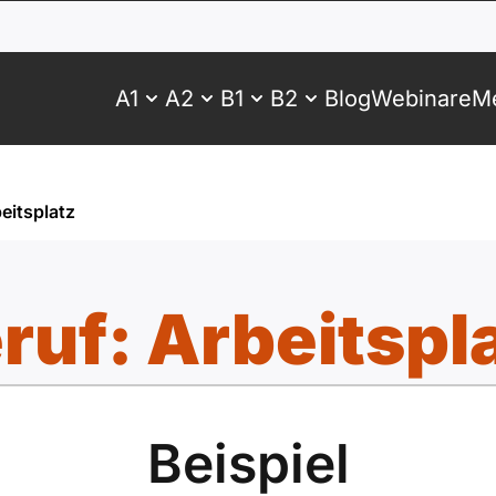
A1
A2
B1
B2
Blog
Webinare
Me
eitsplatz
ruf: Arbeitspl
Beispiel