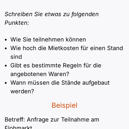
Polnisch
A2 ÖIF
Pflege (telc)
B1 telc
Mehr Tools
B2 telc
Schreiben Sie etwas zu folgenden
Punkten:
B1 Goethe
Online-Kurse
B2 Goethe
Wie Sie teilnehmen können
B1 ÖIF
Einbürgerungstest
B2 Pflege (telc)
Wie hoch die Mietkosten für einen Stand
sind
B1 ÖSD
Spiele
Gibt es bestimmte Regeln für die
angebotenen Waren?
B1 Pflege (telc)
Schulen & Kurse
Wann müssen die Stände aufgebaut
werden?
Lebenslauf erstellen
Beispiel
Motivationsbriefe
Betreff: Anfrage zur Teilnahme am
Flohmarkt