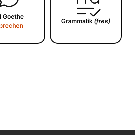
1 Goethe
Grammatik
(free)
prechen