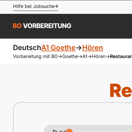
Hilfe bei Jobsuche
Deutsch
A1 Goethe
->
Hören
Vorbereitung mit BO
->
Goethe
->
A1
->
Hören
->
Restaura
Re