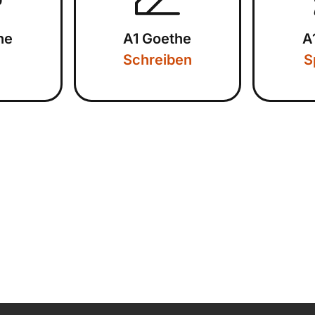
he
A1 Goethe
A
Schreiben
S