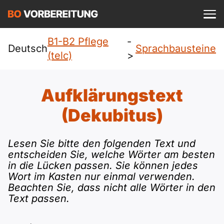
Einloggen
ist kostenlos?
B1-B2 Pflege
-
Pflege (telc)
Deutsch
Sprachbausteine
(telc)
>
A1
Allgemein
Deutsch
Aufklärungstext
A1 Allgemein
A2
DTZ
(Dekubitus)
Englisch
A1 DTZ
A2 Allgemein
Beruf
B1
Türkisch
Lesen Sie bitte den folgenden Text und
A1 telc
entscheiden Sie, welche Wörter am besten
A2 DTZ
telc
B1 Allgemein
B2
in die Lücken passen.
Sie können jedes
Ukrainisch
Wort im Kasten nur einmal verwenden.
A1 Goethe
A2 telc
Goethe
Beachten Sie, dass nicht alle Wörter in den
B1 DTZ
Blog
B2 Allgemein
Russisch
Text passen.
A1 ÖIF
A2 Goethe
ÖIF
B1 Beruf
Webinare
B2 Beruf