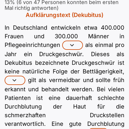
Polnisch
13% (6 von 47 Personen konnten beim ersten
Mal richtig antworten)
A2 ÖIF
ÖSD
B1 telc
Mehr Tools
B2 telc
Aufklärungstext (Dekubitus)
In Deutschland entwickeln etwa 400.000
B1 Goethe
Online-Kurse
B2 Goethe
Frauen und 300.000 Männer in
Pflegeeinrichtungen
als einmal pro
B1 ÖIF
Einbürgerungstest
B2 Pflege (telc)
Jahr ein Druckgeschwür. Dieses als
B1 ÖSD
Spiele
Dekubitus bezeichnete Druckgeschwür ist
keine natürliche Folge der Bettlägerigkeit,
B1 Pflege (telc)
Schulen & Kurse
gilt als vermeidbar und sollte früh
erkannt und behandelt werden. Bei vielen
Lebenslauf erstellen
Patienten ist eine dauerhaft schlechte
Durchblutung der Haut für die
Motivationsbriefe
schmerzhaften Druckstellen
verantwortlich. Eine gute Durchblutung