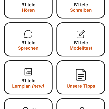
B1 telc
B1 telc
Hören
Schreiben
B1 telc
B1 telc
Sprechen
Modelltest
B1 telc
Lernplan
(new)
Unsere Tipps