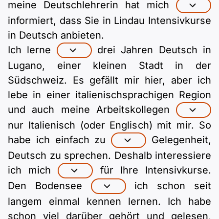
Polnisch
meine Deutschlehrerin hat mich
A2 ÖIF
Pflege (telc)
informiert, dass Sie in Lindau Intensivkurse
B1 telc
Mehr Tools
B2 telc
in Deutsch anbieten.
B1 Goethe
Ich lerne
drei Jahren Deutsch in
Online-Kurse
B2 Goethe
Lugano, einer kleinen Stadt in der
B1 ÖIF
Einbürgerungstest
B2 Pflege (telc)
Südschweiz. Es gefällt mir hier, aber ich
lebe in einer italienischsprachigen Region
B1 ÖSD
Spiele
und auch meine Arbeitskollegen
nur Italienisch (oder Englisch) mit mir. So
B1 Pflege (telc)
Schulen & Kurse
habe ich einfach zu
Gelegenheit,
Deutsch zu sprechen. Deshalb interessiere
Lebenslauf erstellen
ich mich
für Ihre Intensivkurse.
Den Bodensee
ich schon seit
Motivationsbriefe
langem einmal kennen lernen. Ich habe
schon viel darüber gehört und gelesen,