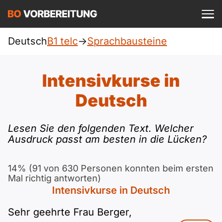
Einloggen
ist kostenlos?
Deutsch
B1 telc
->
Sprachbausteine
telc
A1
Allgemein
Intensivkurse in
Deutsch
A1 Allgemein
Deutsch
A2
DTZ
Englisch
A1 DTZ
A2 Allgemein
Lesen Sie den folgenden Text. Welcher
Beruf
B1
Ausdruck passt am besten in die Lücken?
Türkisch
A1 telc
A2 DTZ
Goethe
B1 Allgemein
B2
Ukrainisch
14% (91 von 630 Personen konnten beim ersten
Mal richtig antworten)
A1 Goethe
A2 telc
ÖIF
B1 DTZ
Blog
B2 Allgemein
Intensivkurse in Deutsch
Russisch
A1 ÖIF
A2 Goethe
Sehr geehrte Frau Berger,
ÖSD
B1 Beruf
Webinare
B2 Beruf