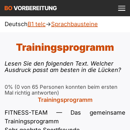
Einloggen
ist kostenlos?
Deutsch
B1 telc
->
Sprachbausteine
telc
A1
Allgemein
Trainingsprogramm
Deutsch
A1 Allgemein
A2
DTZ
Lesen Sie den folgenden Text. Welcher
Englisch
Ausdruck passt am besten in die Lücken?
A1 DTZ
A2 Allgemein
Beruf
B1
Türkisch
0% (0 von 65 Personen konnten beim ersten
A1 telc
A2 DTZ
Goethe
B1 Allgemein
Mal richtig antworten)
B2
Ukrainisch
Trainingsprogramm
A1 Goethe
A2 telc
ÖIF
B1 DTZ
Blog
B2 Allgemein
FITNESS-TEAM — Das gemeinsame
Russisch
Trainingsprogramm
A1 ÖIF
A2 Goethe
ÖSD
B1 Beruf
Webinare
B2 Beruf