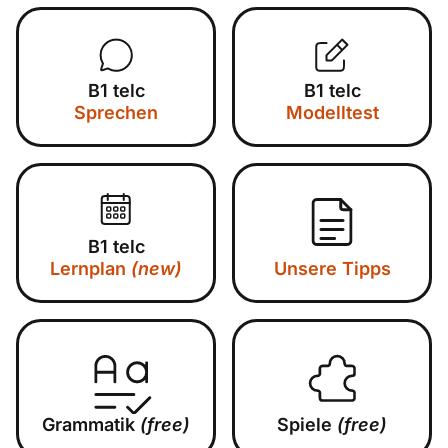
B1 telc
B1 telc
Sprechen
Modelltest
B1 telc
Lernplan
(new)
Unsere Tipps
Grammatik
(free)
Spiele
(free)