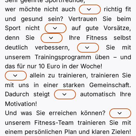
Sehr geehrte Sportfreunde,
Polnisch
wer möchte nicht auch
richtig fit
A2 ÖIF
Pflege (telc)
B1 telc
Mehr Tools
B2 telc
und gesund sein? Vertrauen Sie beim
Sport nicht
auf gute Vorsätze,
B1 Goethe
Online-Kurse
B2 Goethe
denn Sie
Ihre Fitness selbst
deutlich verbessern,
Sie mit
B1 ÖIF
Einbürgerungstest
B2 Pflege (telc)
unserem Trainingsprogramm üben – und
B1 ÖSD
Spiele
das für nur 10 Euro in der Woche!
allein zu trainieren, trainieren Sie
B1 Pflege (telc)
Schulen & Kurse
mit uns in einer starken Gemeinschaft.
Dadurch steigt
automatisch Ihre
Lebenslauf erstellen
Motivation!
Und was Sie erreichen können?
Motivationsbriefe
unserem Fitness-Team trainieren Sie mit
einem persönlichen Plan und klaren Zielen!