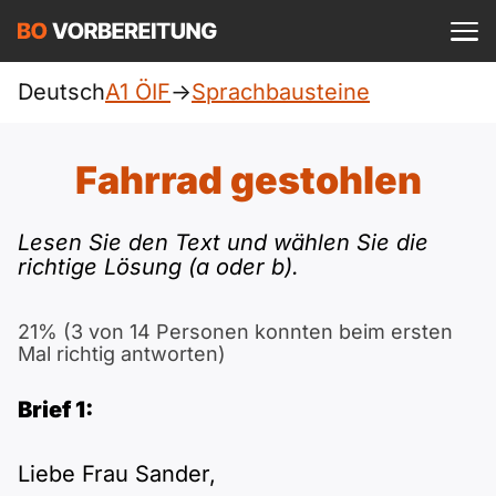
Einloggen
ist kostenlos?
Deutsch
A1 ÖIF
->
Sprachbausteine
ÖIF
A1
Allgemein
Fahrrad gestohlen
Deutsch
A1 Allgemein
A2
DTZ
Lesen Sie den Text und wählen Sie die
Englisch
richtige Lösung (a oder b).
A1 DTZ
A2 Allgemein
Beruf
B1
Türkisch
21% (3 von 14 Personen konnten beim ersten
A1 telc
A2 DTZ
telc
B1 Allgemein
Mal richtig antworten)
B2
Ukrainisch
A1 Goethe
Brief 1:
A2 telc
Goethe
B1 DTZ
Blog
B2 Allgemein
Russisch
A1 ÖIF
A2 Goethe
Liebe Frau Sander,
ÖSD
B1 Beruf
Webinare
B2 Beruf