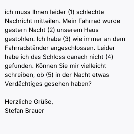
Polnisch
A2 ÖIF
ich muss Ihnen leider (1) schlechte
Pflege (telc)
B1 telc
Mehr Tools
B2 telc
Nachricht mitteilen. Mein Fahrrad wurde
B1 Goethe
gestern Nacht (2) unserem Haus
Online-Kurse
B2 Goethe
gestohlen. Ich habe (3) wie immer an dem
B1 ÖIF
Einbürgerungstest
Fahrradständer angeschlossen. Leider
B2 Pflege (telc)
habe ich das Schloss danach nicht (4)
B1 ÖSD
Spiele
gefunden. Können Sie mir vielleicht
schreiben, ob (5) in der Nacht etwas
B1 Pflege (telc)
Schulen & Kurse
Verdächtiges gesehen haben?
Lebenslauf erstellen
Herzliche Grüße,
Stefan Brauer
Motivationsbriefe