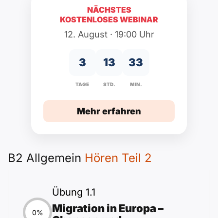
Polnisch
NÄCHSTES
A2 ÖIF
Pflege (telc)
KOSTENLOSES WEBINAR
B1 telc
Mehr Tools
B2 telc
12. August · 19:00 Uhr
B1 Goethe
Online-Kurse
B2 Goethe
3
13
33
B1 ÖIF
Einbürgerungstest
B2 Pflege (telc)
TAGE
STD.
MIN.
B1 ÖSD
Spiele
Mehr erfahren
B1 Pflege (telc)
Schulen & Kurse
B2 Allgemein
Hören Teil 2
Lebenslauf erstellen
Motivationsbriefe
Übung 1.1
Migration in Europa –
0%