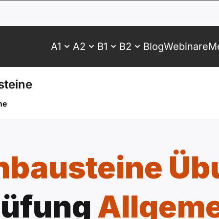
A1
A2
B1
B2
Blog
Webinare
Me
teine
ne
hbausteine Ü
rüfung
Allgeme