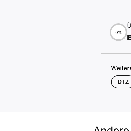
Ü
0%
Weiter
DTZ
Ander