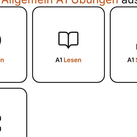
en
A1
Lesen
A1