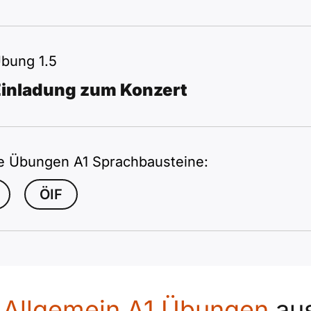
bung 1.5
Einladung zum Konzert
e Übungen A1 Sprachbausteine:
ÖIF
e
Allgemein A1 Übungen
au