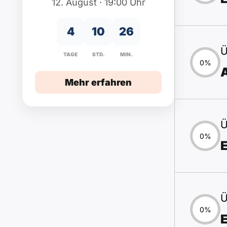
12. August · 19:00 Uhr
4
10
26
Ü
TAGE
STD.
MIN.
0%
A
Mehr erfahren
Ü
0%
Ü
0%