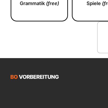
Grammatik
(free)
Spiele
(f