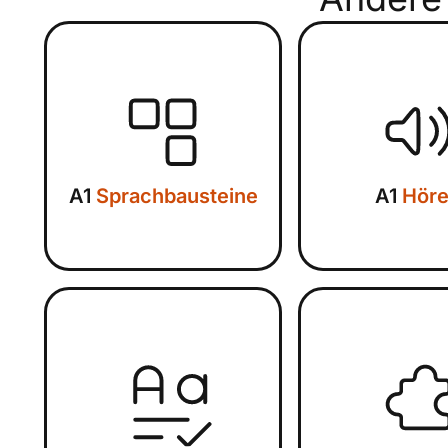
A1
Sprachbausteine
A1
Hör