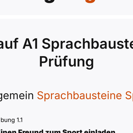
auf A1 Sprachbaust
Prüfung
lgemein
Sprachbausteine S
bung 1.1
inen Freund zum Sport einladen