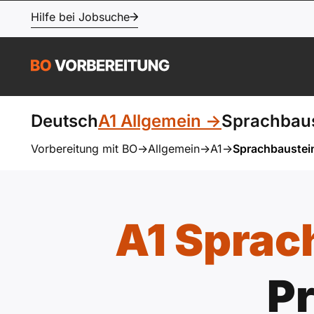
Hilfe bei Jobsuche
Deutsch
A1 Allgemein ->
Sprachbaus
Vorbereitung mit BO
->
Allgemein
->
A1
->
Sprachbaustei
A1 Sprac
P