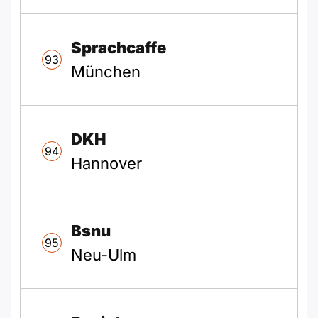
Sprachcaffe
93
München
DKH
94
Hannover
Bsnu
95
Neu-Ulm