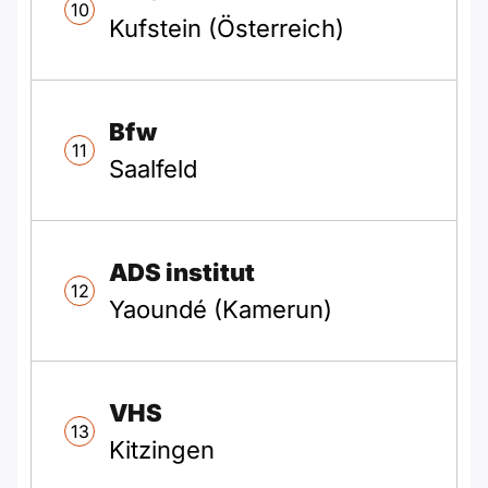
10
Kufstein (Österreich)
Bfw
11
Saalfeld
ADS institut
12
Yaoundé (Kamerun)
VHS
13
Kitzingen