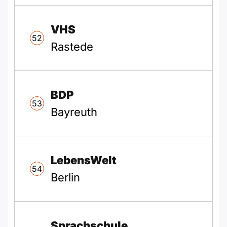
VHS
52
Rastede
BDP
53
Bayreuth
LebensWelt
54
Berlin
Sprachschule