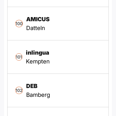
AMICUS
100
Datteln
inlingua
101
Kempten
DEB
102
Bamberg