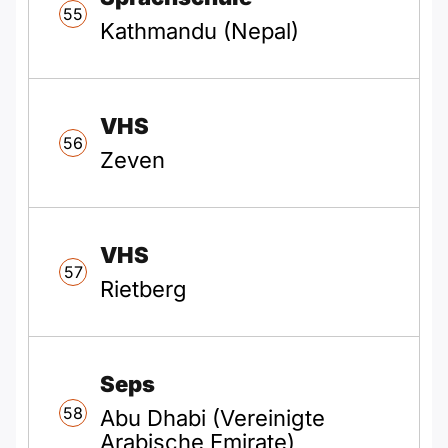
55
Kathmandu (Nepal)
VHS
56
Zeven
VHS
57
Rietberg
Seps
58
Abu Dhabi (Vereinigte
Arabische Emirate)