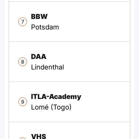
BBW
7
Potsdam
DAA
8
Lindenthal
ITLA-Academy
9
Lomé (Togo)
VHS