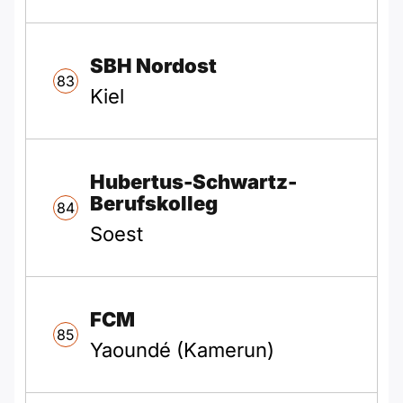
SBH Nordost
83
Kiel
Hubertus-Schwartz-
Berufskolleg
84
Soest
FCM
85
Yaoundé (Kamerun)