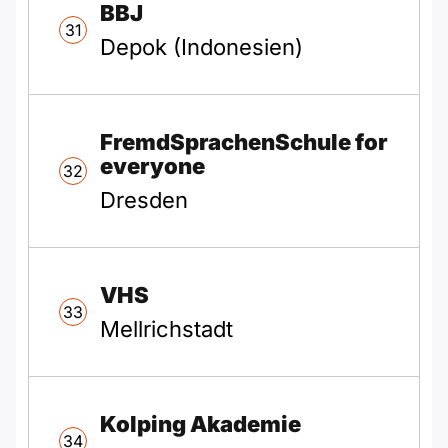
BBJ
31
Depok (Indonesien)
FremdSprachenSchule for
everyone
32
Dresden
VHS
33
Mellrichstadt
Kolping Akademie
34