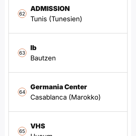
ADMISSION
62
Tunis (Tunesien)
Ib
63
Bautzen
Germania Center
64
Casablanca (Marokko)
VHS
65