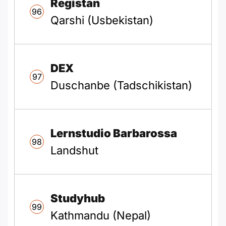
Registan
96
Qarshi (Usbekistan)
DEX
97
Duschanbe (Tadschikistan)
Lernstudio Barbarossa
98
Landshut
Studyhub
99
Kathmandu (Nepal)