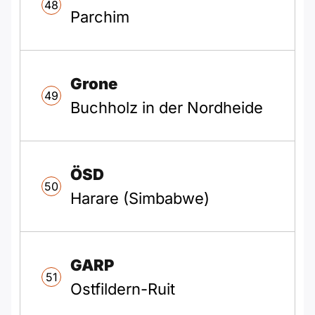
48
Parchim
Grone
49
Buchholz in der Nordheide
ÖSD
50
Harare (Simbabwe)
GARP
51
Ostfildern-Ruit