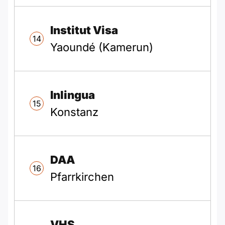
Institut Visa
14
Yaoundé (Kamerun)
Inlingua
15
Konstanz
DAA
16
Pfarrkirchen
VHS