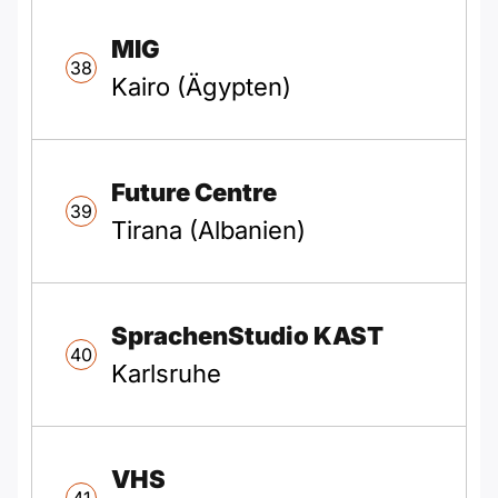
MIG
38
Kairo (Ägypten)
Future Centre
39
Tirana (Albanien)
SprachenStudio KAST
40
Karlsruhe
VHS