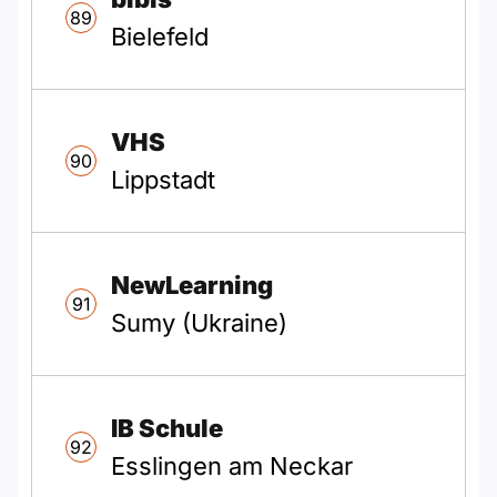
89
Bielefeld
VHS
90
Lippstadt
NewLearning
91
Sumy (Ukraine)
IB Schule
92
Esslingen am Neckar