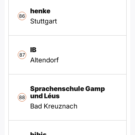
henke
86
Stuttgart
IB
87
Altendorf
Sprachenschule Gamp
und Léus
88
Bad Kreuznach
bibis