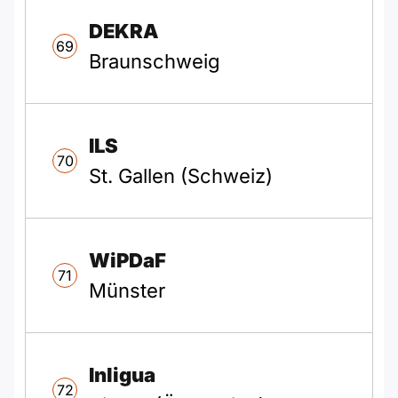
DEKRA
69
Braunschweig
ILS
70
St. Gallen (Schweiz)
WiPDaF
71
Münster
Inligua
72