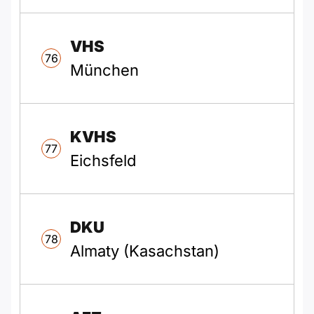
VHS
76
München
KVHS
77
Eichsfeld
DKU
78
Almaty (Kasachstan)