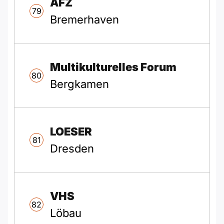
AFZ
79
Bremerhaven
Multikulturelles Forum
80
Bergkamen
LOESER
81
Dresden
VHS
82
Löbau