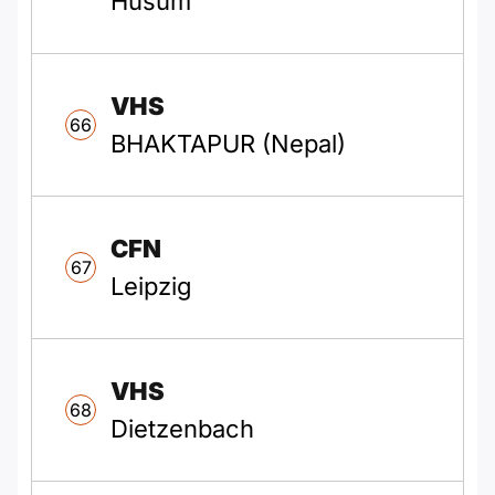
Husum
VHS
66
BHAKTAPUR (Nepal)
CFN
67
Leipzig
VHS
68
Dietzenbach