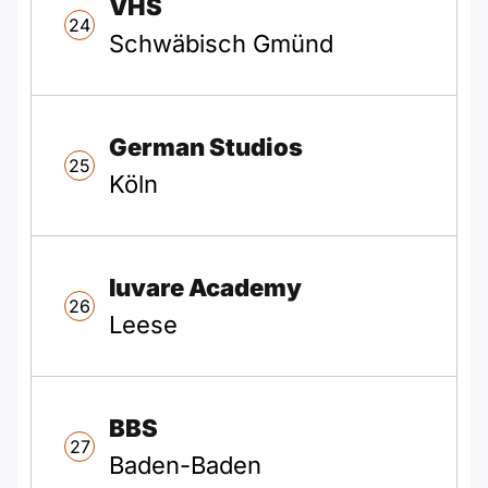
VHS
24
Schwäbisch Gmünd
German Studios
25
Köln
Iuvare Academy
26
Leese
BBS
27
Baden-Baden