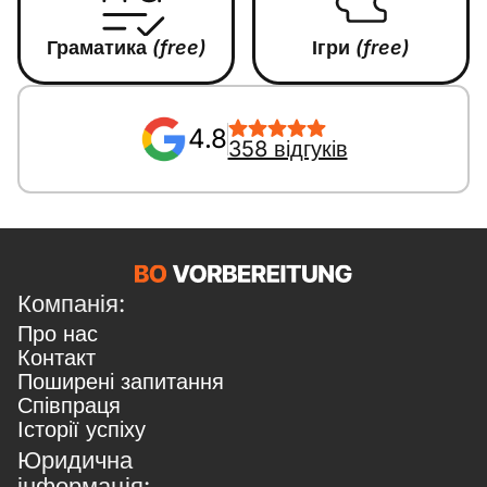
Граматика
(free)
Ігри
(free)
4.8
358 відгуків
Компанія:
Про нас
Контакт
Поширені запитання
Співпраця
Історії успіху
Юридична
інформація: