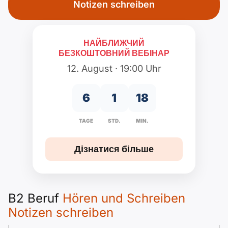
Polnisch
Notizen schreiben
A2 ÖIF
Pflege (telc)
B1 telc
Додатково
B2 telc
НАЙБЛИЖЧИЙ
B1 Goethe
Онлайн-курси
B2 Goethe
БЕЗКОШТОВНИЙ ВЕБІНАР
12. August · 19:00 Uhr
B1 ÖIF
Тест для громадянства
B2 Pflege (telc)
6
1
18
B1 ÖSD
Ігри
TAGE
STD.
MIN.
B1 Pflege (telc)
Школи та курси
Дізнатися більше
Створити резюме
B2 Beruf
Hören und Schreiben
Мотиваційні листи
Notizen schreiben