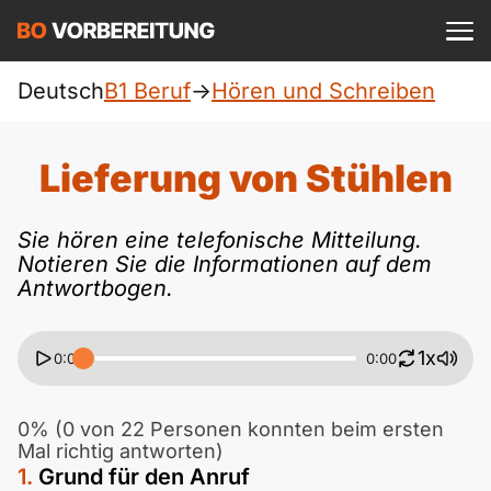
Einloggen
ist kostenlos?
Deutsch
B1 Beruf
->
Hören und Schreiben
Beruf
A1
Allgemein
Lieferung von Stühlen
Deutsch
A1 Allgemein
A2
DTZ
Sie hören eine telefonische Mitteilung.
Englisch
Notieren Sie die Informationen auf dem
A1 DTZ
A2 Allgemein
telc
B1
Antwortbogen.
Türkisch
A1 telc
A2 DTZ
Goethe
B1 Allgemein
B2
1x
0:00
0:00
Ukrainisch
A1 Goethe
A2 telc
ÖIF
B1 DTZ
Blog
B2 Allgemein
0% (0 von 22 Personen konnten beim ersten
Russisch
Mal richtig antworten)
A1 ÖIF
A2 Goethe
ÖSD
B1 Beruf
Webinare
Grund für den Anruf
B2 Beruf