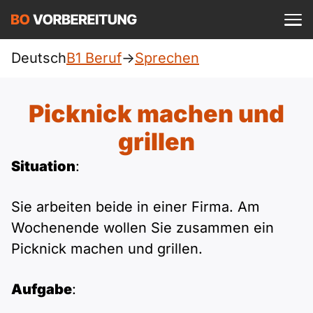
Einloggen
ist kostenlos?
Deutsch
B1 Beruf
->
Sprechen
Beruf
A1
Allgemein
Picknick machen und
Deutsch
A1 Allgemein
grillen
A2
DTZ
Englisch
Situation
:
A1 DTZ
A2 Allgemein
telc
B1
Türkisch
Sie arbeiten beide in einer Firma. Am
A1 telc
A2 DTZ
Goethe
B1 Allgemein
B2
Wochenende wollen Sie zusammen ein
Ukrainisch
Picknick machen und grillen.
A1 Goethe
A2 telc
ÖIF
B1 DTZ
Blog
B2 Allgemein
Russisch
Aufgabe
:
A1 ÖIF
A2 Goethe
ÖSD
B1 Beruf
Webinare
B2 Beruf