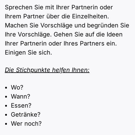
Polnisch
Sprechen Sie mit Ihrer Partnerin oder
A2 ÖIF
Pflege (telc)
B1 telc
Mehr Tools
B2 telc
Ihrem Partner über die Einzelheiten.
Machen Sie Vorschläge und begründen Sie
B1 Goethe
Online-Kurse
B2 Goethe
Ihre Vorschläge. Gehen Sie auf die Ideen
Ihrer Partnerin oder Ihres Partners ein.
B1 ÖIF
Einbürgerungstest
B2 Pflege (telc)
Einigen Sie sich.
B1 ÖSD
Spiele
Die Stichpunkte helfen Ihnen:
B1 Pflege (telc)
Schulen & Kurse
Wo?
Wann?
Lebenslauf erstellen
Essen?
Getränke?
Motivationsbriefe
Wer noch?